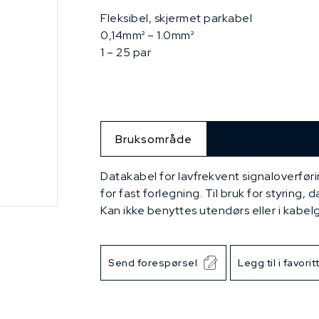
Fleksibel, skjermet parkabel
0,14mm² – 1.0mm²
1 – 25 par
Bruksområde
Datakabel for lavfrekvent signaloverfør
for fast forlegning. Til bruk for styring, 
Kan ikke benyttes utendørs eller i kabelg
Send forespørsel
Legg til i favorit