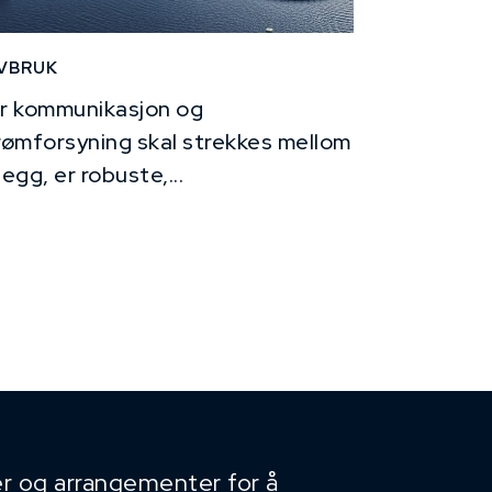
VBRUK
r kommunikasjon og
rømforsyning skal strekkes mellom
legg, er robuste,...
r og arrangementer for å