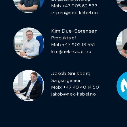
Mob:+47 905 62 577
espen@nek-kabel.no
Kim Due-Sørensen
Produktsjef
​Mob:+47 902 18 551
kim@nek-kabel.no
Jakob Snilsberg
​Salgsingeniør
Mob: +47 40 40 14 50
jakob@nek-kabel.no