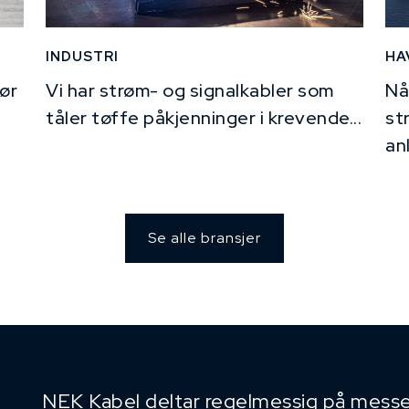
INDUSTRI
HA
ør
Vi har strøm- og signalkabler som
Nå
tåler tøffe påkjenninger i krevende...
st
an
Se alle bransjer
NEK Kabel deltar regelmessig på messe