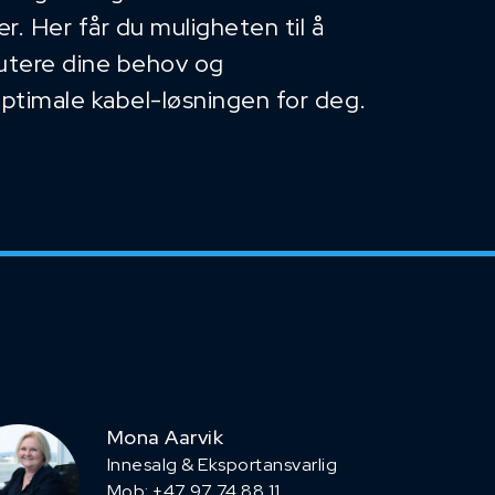
. Her får du muligheten til å
kutere dine behov og
optimale kabel-løsningen for deg.
Mona Aarvik
Innesalg & Eksportansvarlig
Mob: +47 97 74 88 11