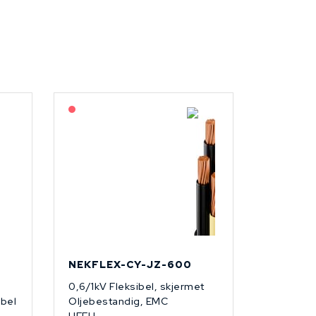
På forespørsel
NEKFLEX-CY-JZ-600
0,6/1kV Fleksibel, skjermet
abel
Oljebestandig, EMC