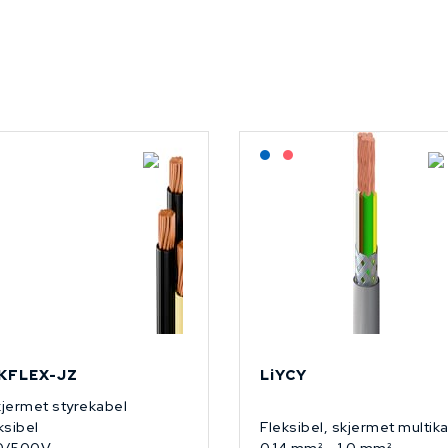
På forespørsel
Lagerført: NEK Kabel
På forespørsel
KFLEX-JZ
LiYCY
jermet styrekabel
ksibel
Fleksibel, skjermet multik