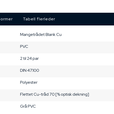
ormer
Tabell flerleder
Mangetrådet
Blank Cu
PVC
2 til 24 par
DIN 47.100
Polyester
Flettet Cu-tråd
70 [% optisk dekning]
Grå
PVC