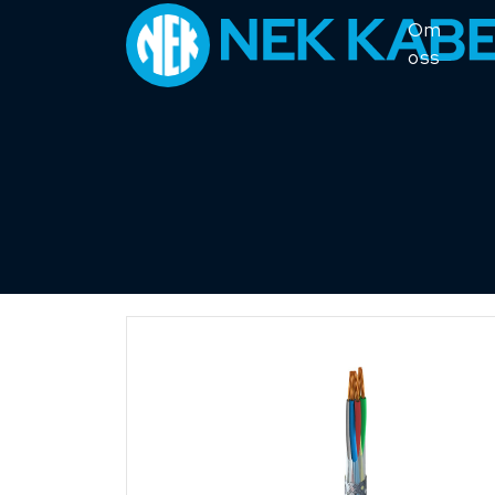
Om
oss