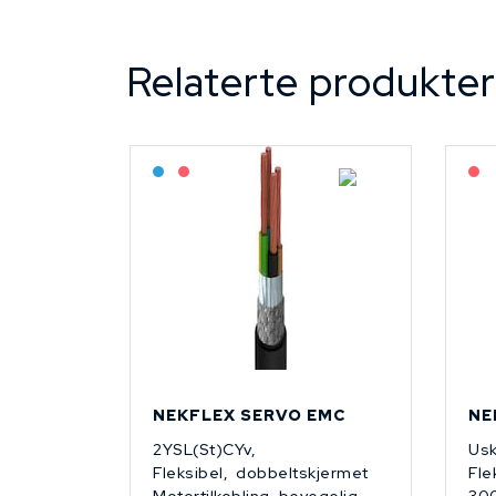
Relaterte produkter
Bestilling: 2-3 uker
På forespørsel
NEKFLEX SERVO EMC
NE
2YSL(St)CYv,
Usk
Fleksibel, dobbeltskjermet
Fle