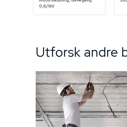
Motortilkobling, bevegelig
30
0,6/1kV
Utforsk andre b