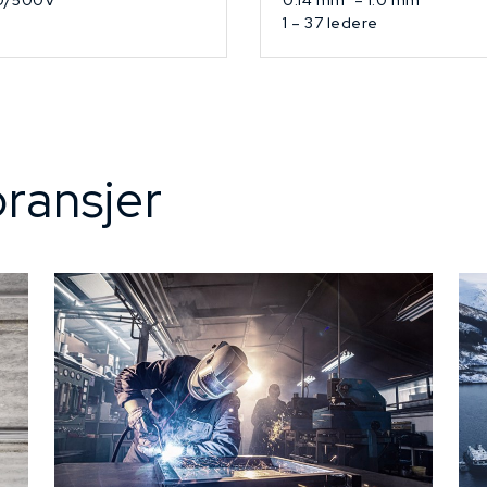
0/500V
0.14 mm² – 1.0 mm²
1 – 37 ledere
ransjer