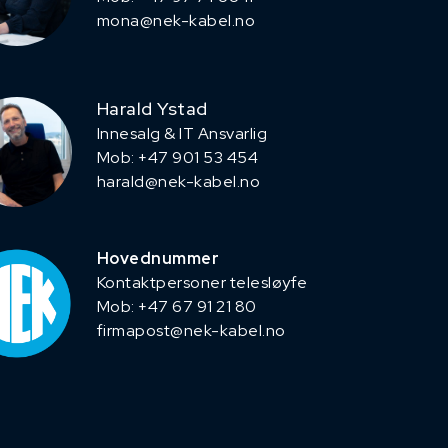
mona@nek-kabel.no
Harald Ystad
Innesalg & IT Ansvarlig
Mob: +47 901 53 454
harald@nek-kabel.no
Hovednummer
Kontaktpersoner telesløyfe
Mob: +47 67 91 21 80
firmapost@nek-kabel.no