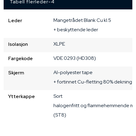
Tabell flerleder-4
Mangetrådet
Blank Cu
kl.5
Leder
+ beskyttende leder
XLPE
Isolasjon
VDE 0293 (HD308)
Fargekode
Al-polyester tape
Skjerm
+ fortinnet Cu-fletting 80% dekning
Sort
Ytterkappe
halogenfritt og flammehemmende ma
(ST8)