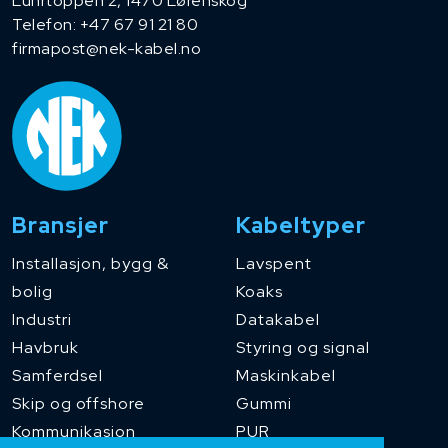
Luhrtoppen 2, 1470 Lørenskog
Telefon:
+47 67 91 21 80
firmapost@nek-kabel.no
Bransjer
Kabeltyper
Installasjon, bygg &
Lavspent
bolig
Koaks
Industri
Datakabel
Havbruk
Styring og signal
Samferdsel
Maskinkabel
Skip og offshore
Gummi
Kommunikasjon
PUR