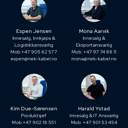
Espen Jensen
Mona Aarvik
Innesalg, ​Innkjøps &
Innesalg &
Logistikkansvarlig
Eksportansvarlig
Mob:+47 905 62 577
Mob: +47 97 74 88 11
espen@nek-kabel.no
mona@nek-kabel.no
Kim Due-Sørensen
Harald Ystad
Produktsjef
Innesalg & IT Ansvarlig
​Mob:+47 902 18 551
Mob: +47 901 53 454