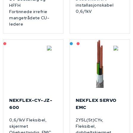
installasjonskabel
HFFH
0,6/1kV
Fortinnede irrefrie
mangetrådete CU-
ledere
På forespørsel
Bestilling: 2-3 uker
På forespørsel
NEKFLEX-CY-JZ-
NEKFLEX SERVO
600
EMC
0,6/1kV Fleksibel,
2YSL(St)CYv,
skjermet
Fleksibel,
Oljebestandig, EMC
dobbeltskjermet