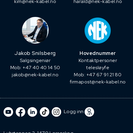
kim@nek-kabel.no
harald@nek-kabel.no
Jakob Snilsberg
Hovednummer
​Salgsingeniør
Kontaktpersoner
Mob: +47 40 40 14 50
telesløyfe
jakob@nek-kabel.no
Mob: +47 67 91 21 80
firmapost@nek-kabel.no
Logg inn