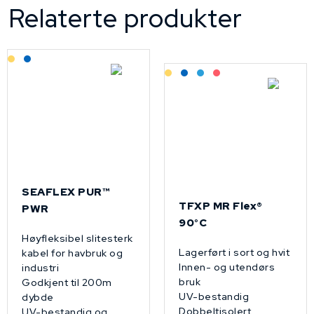
Relaterte produkter
Lagerført: Grossist
Lagerført: NEK Kabel
Lagerført: Grossist
Lagerført: NEK Kabel
Bestilling: 2-3 uker
På forespørsel
SEAFLEX PUR™
TFXP MR Flex®
PWR
90°C
Høyfleksibel slitesterk
Lagerført i sort og hvit
kabel for havbruk og
Innen- og utendørs
industri
bruk
Godkjent til 200m
UV-bestandig
dybde
Dobbeltisolert
UV-bestandig og