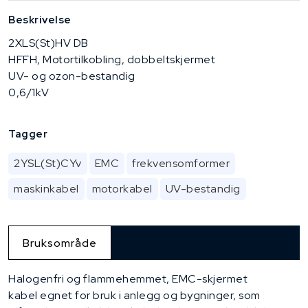
Beskrivelse
2XLS(St)HV DB
HFFH, Motortilkobling, dobbeltskjermet
UV- og ozon-bestandig
0,6/1kV
Tagger
2YSL(St)CYv
EMC
frekvensomformer
maskinkabel
motorkabel
UV-bestandig
Bruksområde
Halogenfri og flammehemmet, EMC-skjermet
kabel egnet for bruk i anlegg og bygninger, som