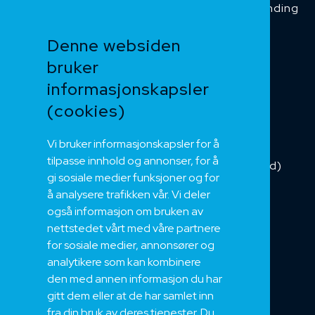
Temperaturbestanding
Funksjonssikker
Denne websiden
Heis og kran
bruker
Kabelkjede
informasjonskapsler
Kategorikabel
Buskabel
(cookies)
Fiber
Vi bruker informasjonskapsler for å
Installasjonskabel
tilpasse innhold og annonser, for å
Kombikabel (Hybrid)
gi sosiale medier funksjoner og for
DNV sertifisert
å analysere trafikken vår. Vi deler
Tilbehør
også informasjon om bruken av
NEK
nettstedet vårt med våre partnere
for sosiale medier, annonsører og
Om oss
analytikere som kan kombinere
Bærekraft og Åpenhet
den med annen informasjon du har
Jobb hos oss
gitt dem eller at de har samlet inn
Sertifiseringer
fra din bruk av deres tjenester. Du