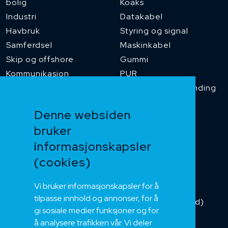
bolig
Koaks
Industri
Datakabel
Havbruk
Styring og signal
Samferdsel
Maskinkabel
Skip og offshore
Gummi
Kommunikasjon
PUR
Temperaturbestanding
Funksjonssikker
Denne websiden
Heis og kran
bruker
Kabelkjede
informasjonskapsler
Kategorikabel
Buskabel
(cookies)
Fiber
Vi bruker informasjonskapsler for å
Installasjonskabel
tilpasse innhold og annonser, for å
Kombikabel (Hybrid)
gi sosiale medier funksjoner og for
DNV sertifisert
å analysere trafikken vår. Vi deler