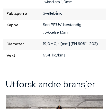
, wirediam. 1,0mm
Svellebånd
Fuktsperre
Sort
PE
UV-bestandig
Kappe
, tykkelse 1,5mm
19,0 ± 0,4 [mm]
(EN 60811-203)
Diameter
654 [kg/km]
Vekt
Utforsk andre bransjer