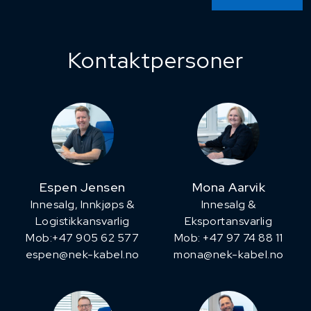
Kontaktpersoner
Espen Jensen
Mona Aarvik
Innesalg, ​Innkjøps &
Innesalg &
Logistikkansvarlig
Eksportansvarlig
Mob:+47 905 62 577
Mob: +47 97 74 88 11
espen@nek-kabel.no
mona@nek-kabel.no