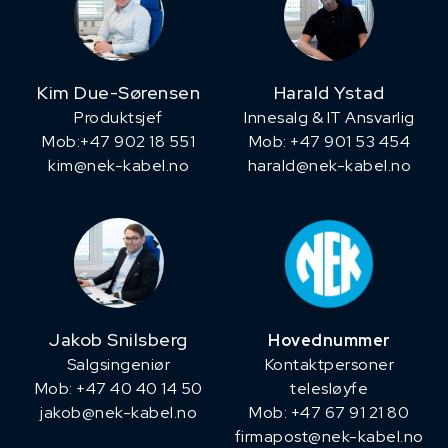
Kim Due-Sørensen
Harald Ystad
Produktsjef
Innesalg & IT Ansvarlig
​Mob:+47 902 18 551
Mob: +47 901 53 454
kim@nek-kabel.no
harald@nek-kabel.no
Jakob Snilsberg
Hovednummer
​Salgsingeniør
Kontaktpersoner
Mob: +47 40 40 14 50
telesløyfe
jakob@nek-kabel.no
Mob: +47 67 91 21 80
firmapost@nek-kabel.no