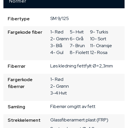
Normer
SM
9/125
Fibertype
1- Rød

5- Hvit

9- Turkis

Fargekode fiber
2- Grønn

6- Grå

10- Sort

3- Blå

7- Brun

11- Oransje

4- Gul
8- Fiolett
12- Rosa
Løs kledning
fettfylt
Ø=2,3mm
Fiberrør
1- Rød

Fargerkode
2- Grønn

fiberrør
3-4 Hvit
Fiberrør omgitt av fett
Samling
Glassfiberarmert plast (FRP)
Strekkelement