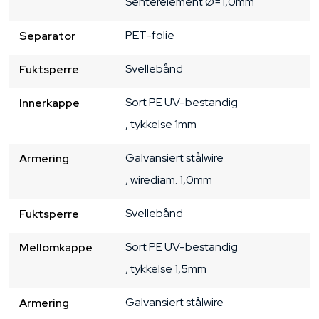
Senterelement Ø=1,0mm
PET-folie
Separator
Svellebånd
Fuktsperre
Sort
PE
UV-bestandig
Innerkappe
, tykkelse 1mm
Galvansiert stålwire
Armering
, wirediam. 1,0mm
Svellebånd
Fuktsperre
Sort
PE
UV-bestandig
Mellomkappe
, tykkelse 1,5mm
Galvansiert stålwire
Armering