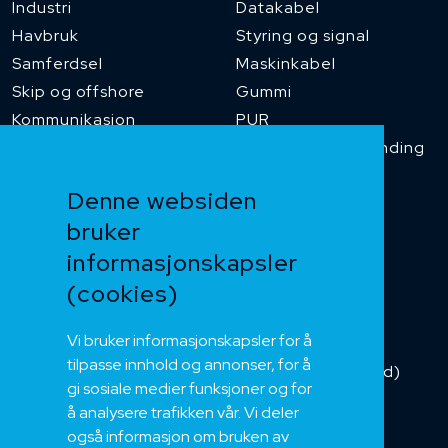
Industri
Datakabel
Havbruk
Styring og signal
Samferdsel
Maskinkabel
Skip og offshore
Gummi
Kommunikasjon
PUR
Temperaturbestanding
Funksjonssikker
Denne websiden
Heis og kran
bruker
Kabelkjede
informasjonskapsler
Kategorikabel
Buskabel
(cookies)
Fiber
Vi bruker informasjonskapsler for å
Installasjonskabel
tilpasse innhold og annonser, for å
Kombikabel (Hybrid)
gi sosiale medier funksjoner og for
DNV sertifisert
å analysere trafikken vår. Vi deler
Tilbehør
også informasjon om bruken av