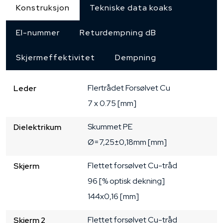
Konstruksjon
Tekniske data koaks
El-nummer
Returdempning dB
Skjermeffektivitet
Dempning
Flertrådet
Forsølvet Cu
Leder
7 x 0.75 [mm]
Skummet PE
Dielektrikum
Ø=7,25±0,18mm [mm]
Flettet forsølvet Cu-tråd
Skjerm
96 [% optisk dekning]
144x0,16 [mm]
Flettet forsølvet Cu-tråd
Skjerm 2