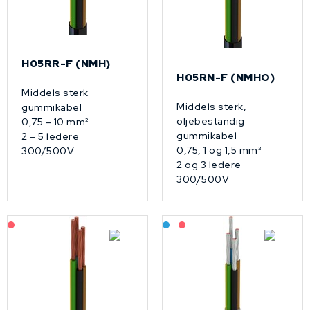
H05RR-F (NMH)
H05RN-F (NMHO)
Middels sterk
Middels sterk,
gummikabel
oljebestandig
0,75 – 10 mm²
gummikabel
2 – 5 ledere
0,75, 1 og 1,5 mm²
300/500V
2 og 3 ledere
300/500V
På forespørsel
Bestilling: 2-3 uker
På forespørsel