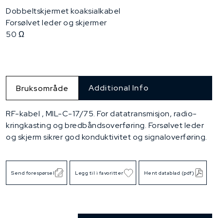
Dobbeltskjermet koaksialkabel
Forsølvet leder og skjermer
50 Ω
Additional Info
Bruksområde
RF-kabel , MIL-C-17/75. For datatransmisjon, radio-
kringkasting og bredbåndsoverføring. Forsølvet leder
og skjerm sikrer god konduktivitet og signaloverføring.
Send forespørsel
Legg til i favoritter
Hent datablad (pdf)