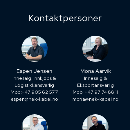
Kontaktpersoner
Espen Jensen
Mona Aarvik
Innesalg, ​Innkjøps &
Innesalg &
Logistikkansvarlig
Eksportansvarlig
Mob:+47 905 62 577
Mob: +47 97 74 88 11
espen@nek-kabel.no
mona@nek-kabel.no