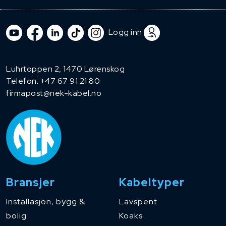
Logg inn
Luhrtoppen 2, 1470 Lørenskog
Telefon:
+47 67 91 21 80
firmapost@nek-kabel.no
Bransjer
Kabeltyper
Installasjon, bygg &
Lavspent
bolig
Koaks