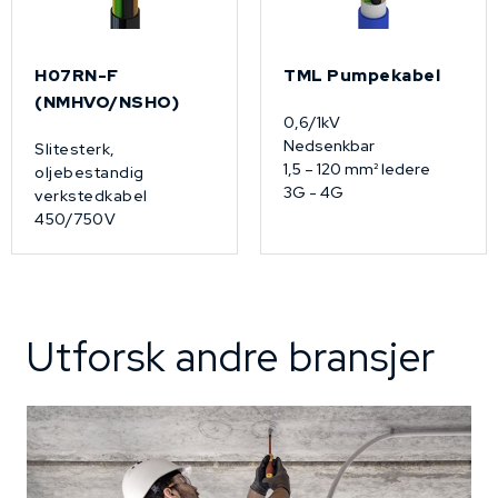
H07RN-F
TML Pumpekabel
(NMHVO/NSHO)
0,6/1kV
Nedsenkbar
Slitesterk,
1,5 – 120 mm² ledere
oljebestandig
3G - 4G
verkstedkabel
450/750V
Utforsk andre bransjer