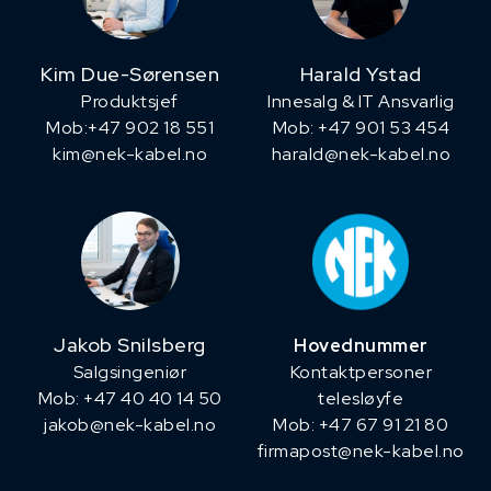
Kim Due-Sørensen
Harald Ystad
Produktsjef
Innesalg & IT Ansvarlig
​Mob:+47 902 18 551
Mob: +47 901 53 454
kim@nek-kabel.no
harald@nek-kabel.no
Jakob Snilsberg
Hovednummer
​Salgsingeniør
Kontaktpersoner
Mob: +47 40 40 14 50
telesløyfe
jakob@nek-kabel.no
Mob: +47 67 91 21 80
firmapost@nek-kabel.no