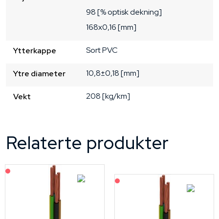
98 [% optisk dekning]
168x0,16 [mm]
Sort
PVC
Ytterkappe
10,8±0,18 [mm]
Ytre diameter
208 [kg/km]
Vekt
Relaterte produkter
På forespørsel
På forespørsel