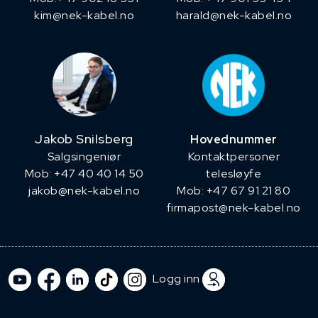
kim@nek-kabel.no
harald@nek-kabel.no
Jakob Snilsberg
Hovednummer
​Salgsingeniør
Kontaktpersoner
Mob: +47 40 40 14 50
telesløyfe
jakob@nek-kabel.no
Mob: +47 67 91 21 80
firmapost@nek-kabel.no
Logg inn