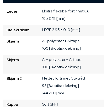
Ekstra fleksibel
fortinnet Cu
Leder
19 x 0.18 [mm]
LDPE
2.95 ± 0.10 [mm]
Dielektrikum
Al-polyester + Al tape
Skjerm
100 [% optisk dekning]
Al + polyester + Al tape
Skjerm
100 [% optisk dekning]
Flettet fortinnet Cu-tråd
Skjerm 2
93 [% optisk dekning]
144 x 0.1 [mm]
Sort
SHF1
Kappe