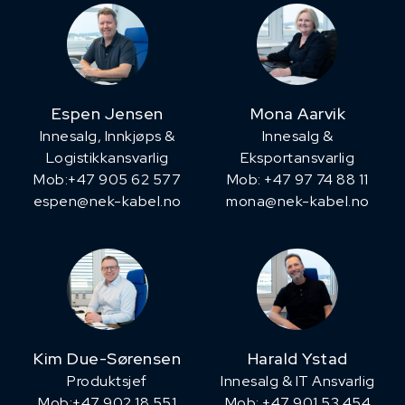
Espen Jensen
Mona Aarvik
Innesalg, ​Innkjøps &
Innesalg &
Logistikkansvarlig
Eksportansvarlig
Mob:+47 905 62 577
Mob: +47 97 74 88 11
espen@nek-kabel.no
mona@nek-kabel.no
Kim Due-Sørensen
Harald Ystad
Produktsjef
Innesalg & IT Ansvarlig
​Mob:+47 902 18 551
Mob: +47 901 53 454