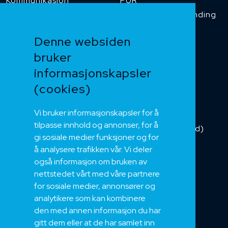
Kommunikasjon
PUR
Temperaturbestanding
Funksjonssikker
Denne websiden
Heis og kran
bruker
Kabelkjede
informasjonskapsler
Kategorikabel
Buskabel
(cookies)
Fiber
Vi bruker informasjonskapsler for å
Installasjonskabel
tilpasse innhold og annonser, for å
Kombikabel (Hybrid)
gi sosiale medier funksjoner og for
DNV sertifisert
å analysere trafikken vår. Vi deler
Tilbehør
også informasjon om bruken av
NEK
nettstedet vårt med våre partnere
for sosiale medier, annonsører og
Om oss
analytikere som kan kombinere
Bærekraft og Åpenhet
den med annen informasjon du har
Jobb hos oss
gitt dem eller at de har samlet inn