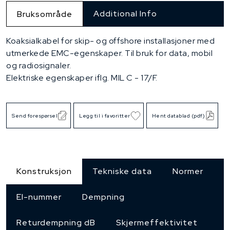
Additional Info
Bruksområde
Koaksialkabel for skip- og offshore installasjoner med
utmerkede EMC-egenskaper. Til bruk for data, mobil
og radiosignaler.
Elektriske egenskaper iflg. MIL C - 17/F.
Send forespørsel
Legg til i favoritter
Hent datablad (pdf)
Konstruksjon
Tekniske data
Normer
El-nummer
Dempning
Returdempning dB
Skjermeffektivitet