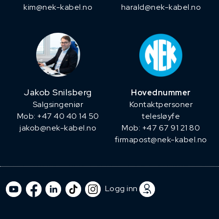
kim@nek-kabel.no
harald@nek-kabel.no
Jakob Snilsberg
Hovednummer
​Salgsingeniør
Kontaktpersoner
Mob: +47 40 40 14 50
telesløyfe
jakob@nek-kabel.no
Mob: +47 67 91 21 80
firmapost@nek-kabel.no
Logg inn