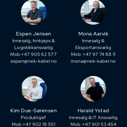
Espen Jensen
Mona Aarvik
Innesalg, ​Innkjøps &
Innesalg &
Logistikkansvarlig
Eksportansvarlig
Mob:+47 905 62 577
Mob: +47 97 74 88 11
espen@nek-kabel.no
mona@nek-kabel.no
Kim Due-Sørensen
Harald Ystad
Produktsjef
Innesalg & IT Ansvarlig
​Mob:+47 902 18 551
Mob: +47 901 53 454