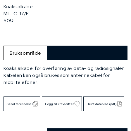
Koaksialkabel
MIL. C-17/F
50Ω
Bruksområde
Koaksialkabel for overføring av data- og radiosignaler.
Kabelen kan også brukes som antennekabel for
mobiltelefoner.
Send forespørsel
Legg til i favoritter
Hent datablad (pdf)