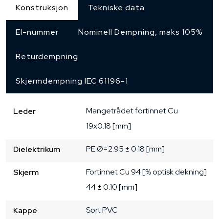
Konstruksjon
Tekniske data
El-nummer
Nominell Dempning, maks 105%
Returdempning
Skjermdempning IEC 61196-1
Mangetrådet
fortinnet Cu
Leder
19x0.18 [mm]
PE
Ø=2.95 ± 0.18 [mm]
Dielektrikum
Fortinnet Cu
94 [% optisk dekning]
Skjerm
44 ± 0.10 [mm]
Sort
PVC
Kappe