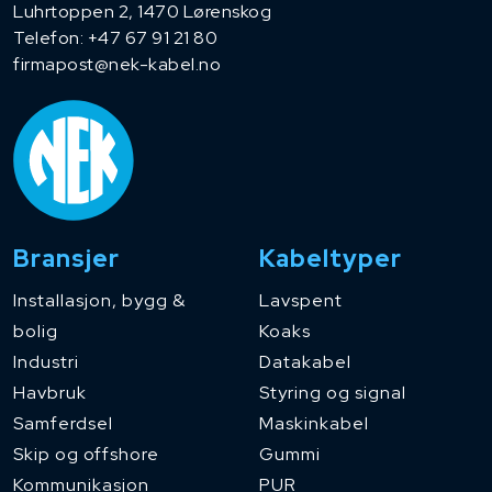
Luhrtoppen 2, 1470 Lørenskog
Telefon:
+47 67 91 21 80
firmapost@nek-kabel.no
Bransjer
Kabeltyper
Installasjon, bygg &
Lavspent
bolig
Koaks
Industri
Datakabel
Havbruk
Styring og signal
Samferdsel
Maskinkabel
Skip og offshore
Gummi
Kommunikasjon
PUR