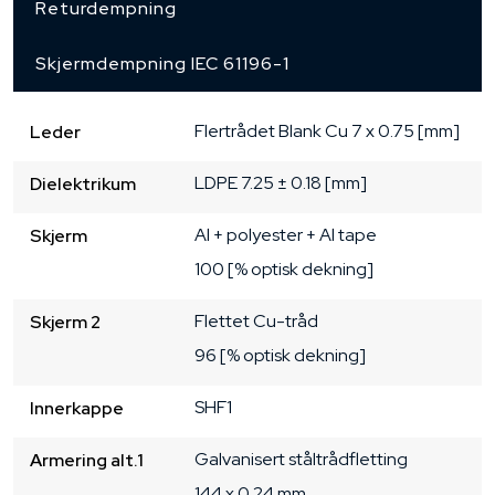
Returdempning
Skjermdempning IEC 61196-1
Flertrådet
Blank Cu
7 x 0.75 [mm]
Leder
LDPE
7.25 ± 0.18 [mm]
Dielektrikum
Al + polyester + Al tape
Skjerm
100 [% optisk dekning]
Flettet Cu-tråd
Skjerm 2
96 [% optisk dekning]
SHF1
Innerkappe
Galvanisert ståltrådfletting
Armering alt.1
144 x 0.24 mm