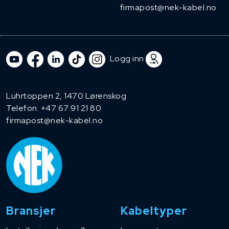
firmapost@nek-kabel.no
Logg inn
Luhrtoppen 2, 1470 Lørenskog
Telefon:
+47 67 91 21 80
firmapost@nek-kabel.no
Bransjer
Kabeltyper