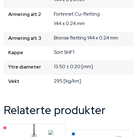
Fortinnet Cu-fletting
Armering alt.2
144 x 0.24 mm
Bronse fletting
144 x 0.24 mm
Armering alt.3
Sort
SHF1
Kappe
13.50 ± 0.20 [mm]
Ytre diameter
295 [kg/km]
Vekt
Relaterte produkter
På forespørsel
Lagerført: NEK Kabel