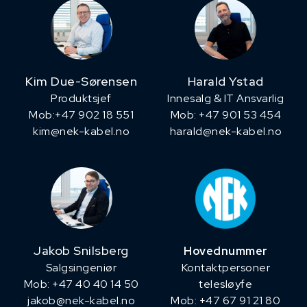
Kim Due-Sørensen
Harald Ystad
Produktsjef
Innesalg & IT Ansvarlig
​Mob:+47 902 18 551
Mob: +47 901 53 454
kim@nek-kabel.no
harald@nek-kabel.no
Jakob Snilsberg
Hovednummer
​Salgsingeniør
Kontaktpersoner
Mob: +47 40 40 14 50
telesløyfe
jakob@nek-kabel.no
Mob: +47 67 91 21 80