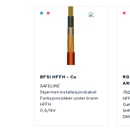
Bestilling: 2-3 uker
På forespørsel
BFSI HFFH - Cu
RG
AR
SAFELINE
Skjermet installasjonskabel
75Ω
Funksjonssikker under brann
HF
HFFH
Gal
0,6/1kV
SHF
DN