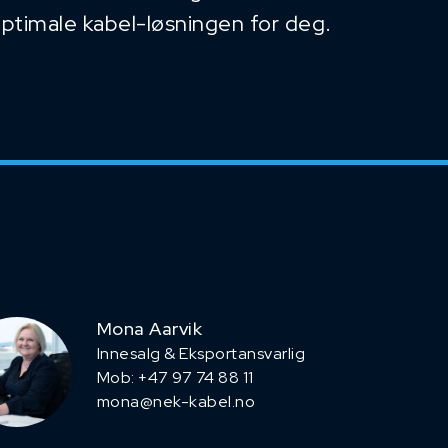
optimale kabel-løsningen for deg.
Mona Aarvik
Innesalg & Eksportansvarlig
Mob: +47 97 74 88 11
mona@nek-kabel.no