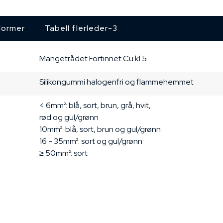
ormer
Tabell flerleder-3
Mangetrådet
Fortinnet Cu
kl.5
Silikongummi
halogenfri og flammehemmet
< 6mm²: blå, sort, brun, grå, hvit,

rød og gul/grønn

10mm²: blå, sort, brun og gul/grønn

16 - 35mm²: sort og gul/grønn

≥ 50mm²: sort