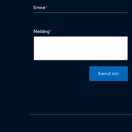
Emne
*
Melding
*
Send inn