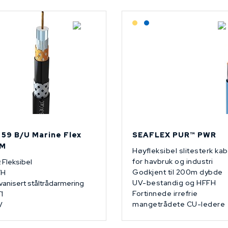
På forespørsel
Lagerført: Grossist
Lagerført: NEK Kabel
 59 B/U Marine Flex
SEAFLEX PUR™ PWR
M
Høyfleksibel slitesterk kab
for havbruk og industri
 Fleksibel
Godkjent til 200m dybde
FH
UV-bestandig og HFFH
vanisert ståltrådarmering
Fortinnede irrefrie
1
mangetrådete CU-ledere
V