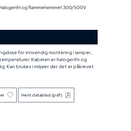
180°C Halogenfri og flammehemmet 300/500V
ngslisse for innvendig montering i lamper,
temperaturer. Kabelen er halogenfri og
 Kan brukes i miljøer der det er påkrevet
ter
Hent datablad (pdf)