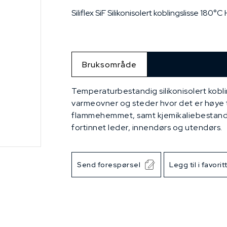
Siliflex SiF Silikonisolert koblingslisse 
Bruksområde
Temperaturbestandig silikonisolert kobli
varmeovner og steder hvor det er høye 
flammehemmet, samt kjemikaliebestandig.
fortinnet leder, innendørs og utendørs.
Send forespørsel
Legg til i favorit