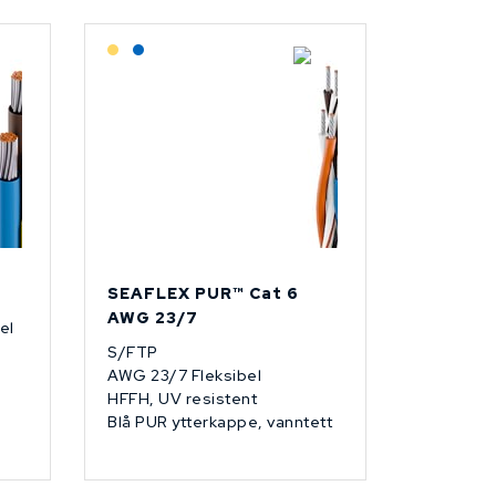
Lagerført: Grossist
Lagerført: NEK Kabel
SEAFLEX PUR™­ Cat 6
AWG 23/7
el
S/FTP
AWG 23/7 Fleksibel
HFFH, UV resistent
Blå PUR ytterkappe, vanntett