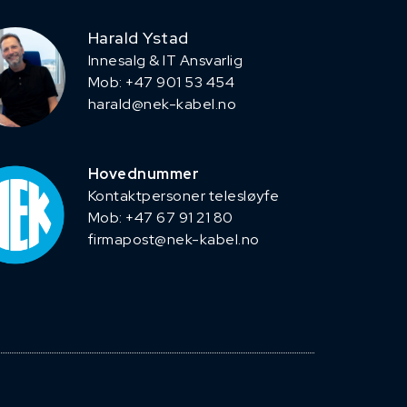
Harald Ystad
Innesalg & IT Ansvarlig
Mob: +47 901 53 454
harald@nek-kabel.no
Hovednummer
Kontaktpersoner telesløyfe
Mob: +47 67 91 21 80
firmapost@nek-kabel.no