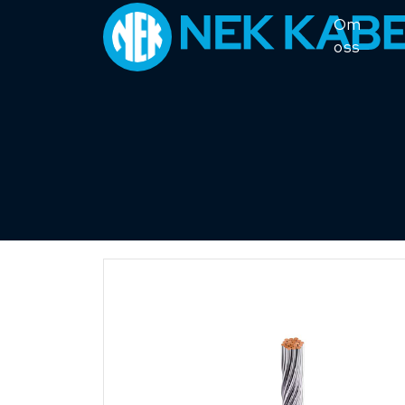
Om
oss