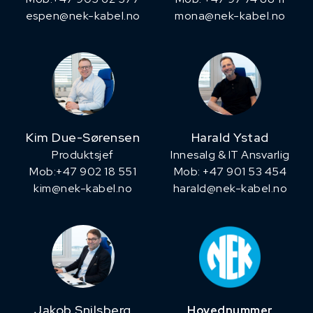
espen@nek-kabel.no
mona@nek-kabel.no
Kim Due-Sørensen
Harald Ystad
Produktsjef
Innesalg & IT Ansvarlig
​Mob:+47 902 18 551
Mob: +47 901 53 454
kim@nek-kabel.no
harald@nek-kabel.no
Jakob Snilsberg
Hovednummer