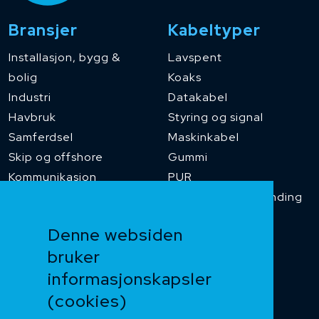
Bransjer
Kabeltyper
Installasjon, bygg &
Lavspent
bolig
Koaks
Industri
Datakabel
Havbruk
Styring og signal
Samferdsel
Maskinkabel
Skip og offshore
Gummi
Kommunikasjon
PUR
Temperaturbestanding
Funksjonssikker
Denne websiden
Heis og kran
bruker
Kabelkjede
informasjonskapsler
Kategorikabel
Buskabel
(cookies)
Fiber