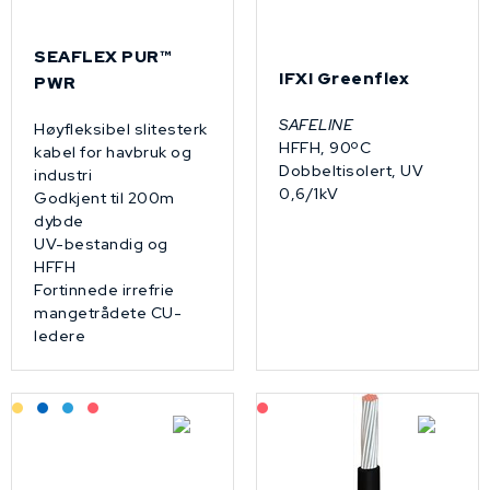
SEAFLEX PUR™
IFXI Greenflex
PWR
SAFELINE
Høyfleksibel slitesterk
HFFH, 90ºC
kabel for havbruk og
Dobbeltisolert, UV
industri
0,6/1kV
Godkjent til 200m
dybde
UV-bestandig og
HFFH
Fortinnede irrefrie
mangetrådete CU-
ledere
Lagerført: Grossist
Lagerført: NEK Kabel
Bestilling: 2-3 uker
På forespørsel
På forespørsel