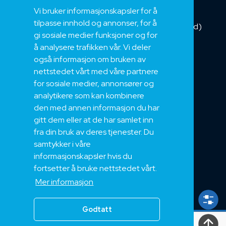
Vi bruker informasjonskapsler for å
Installasjonskabel
tilpasse innhold og annonser, for å
Kombikabel (Hybrid)
gi sosiale medier funksjoner og for
DNV sertifisert
å analysere trafikken vår. Vi deler
Tilbehør
også informasjon om bruken av
NEK
nettstedet vårt med våre partnere
for sosiale medier, annonsører og
Om oss
analytikere som kan kombinere
Bærekraft og Åpenhet
den med annen informasjon du har
Jobb hos oss
gitt dem eller at de har samlet inn
Sertifiseringer
fra din bruk av deres tjenester. Du
samtykker i våre
Support
informasjonskapsler hvis du
Teknisk
fortsetter å bruke nettstedet vårt.
Eksport
Mer informasjon
Salgs og Leveringsbetingelser
Godtatt
Alle
rettigheter
2024, Nek Kabel AS 2024