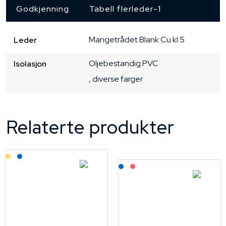
Godkjenning
Tabell flerleder-1
Mangetrådet
Blank Cu
kl.5
Leder
Oljebestandig PVC
Isolasjon
, diverse farger
Relaterte produkter
Lagerført: Grossist
Lagerført: NEK Kabel
Lagerført: NEK Kabel
På forespørsel