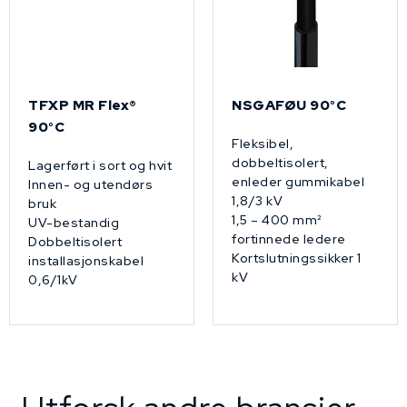
TFXP MR Flex®
NSGAFØU 90°C
90°C
Fleksibel,
dobbeltisolert,
Lagerført i sort og hvit
enleder gummikabel
Innen- og utendørs
1,8/3 kV
bruk
1,5 – 400 mm²
UV-bestandig
fortinnede ledere
Dobbeltisolert
Kortslutningssikker 1
installasjonskabel
kV
0,6/1kV