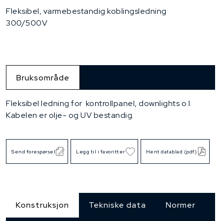
Fleksibel, varmebestandig koblingsledning
300/500V
Bruksområde
Fleksibel ledning for kontrollpanel, downlights o.l.
Kabelen er olje- og UV bestandig.
Send forespørsel
Legg til i favoritter
Hent datablad (pdf)
Konstruksjon
Tekniske data
Normer