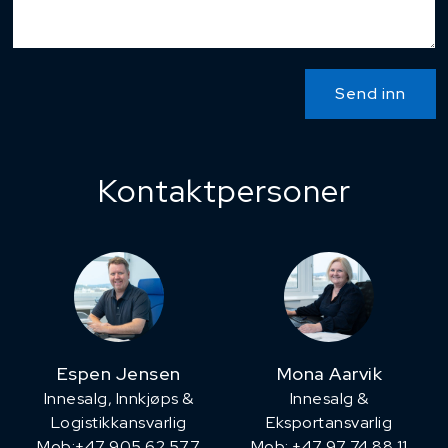
Send inn
Kontaktpersoner
Espen Jensen
Mona Aarvik
Innesalg, ​Innkjøps &
Innesalg &
Logistikkansvarlig
Eksportansvarlig
Mob:+47 905 62 577
Mob: +47 97 74 88 11