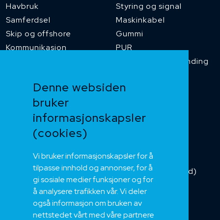
Havbruk
Styring og signal
Samferdsel
Maskinkabel
Skip og offshore
Gummi
Kommunikasjon
PUR
Temperaturbestanding
Funksjonssikker
Denne websiden
Heis og kran
bruker
Kabelkjede
informasjonskapsler
Kategorikabel
Buskabel
(cookies)
Fiber
Vi bruker informasjonskapsler for å
Installasjonskabel
tilpasse innhold og annonser, for å
Kombikabel (Hybrid)
gi sosiale medier funksjoner og for
DNV sertifisert
å analysere trafikken vår. Vi deler
Tilbehør
også informasjon om bruken av
NEK
nettstedet vårt med våre partnere