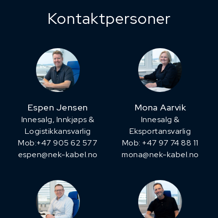
Kontaktpersoner
Espen Jensen
Mona Aarvik
Innesalg, ​Innkjøps &
Innesalg &
Logistikkansvarlig
Eksportansvarlig
Mob:+47 905 62 577
Mob: +47 97 74 88 11
espen@nek-kabel.no
mona@nek-kabel.no