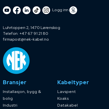
Logg inn
Luhrtoppen 2, 1470 Lørenskog
Telefon:
+47 67 91 21 80
firmapost@nek-kabel.no
Bransjer
Kabeltyper
Installasjon, bygg &
Lavspent
bolig
Koaks
Industri
Datakabel