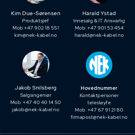
Kim Due-Sørensen
Harald Ystad
Produktsjef
Innesalg & IT Ansvarlig
​Mob:+47 902 18 551
Mob: +47 901 53 454
kim@nek-kabel.no
harald@nek-kabel.no
Jakob Snilsberg
Hovednummer
​Salgsingeniør
Kontaktpersoner
Mob: +47 40 40 14 50
telesløyfe
jakob@nek-kabel.no
Mob: +47 67 91 21 80
firmapost@nek-kabel.no