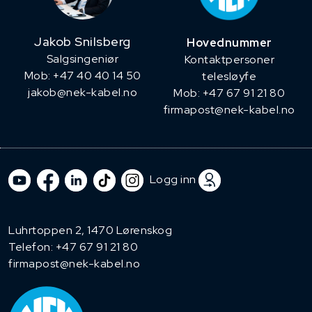
Jakob Snilsberg
Hovednummer
​Salgsingeniør
Kontaktpersoner
Mob: +47 40 40 14 50
telesløyfe
jakob@nek-kabel.no
Mob: +47 67 91 21 80
firmapost@nek-kabel.no
Logg inn
Luhrtoppen 2, 1470 Lørenskog
Telefon:
+47 67 91 21 80
firmapost@nek-kabel.no