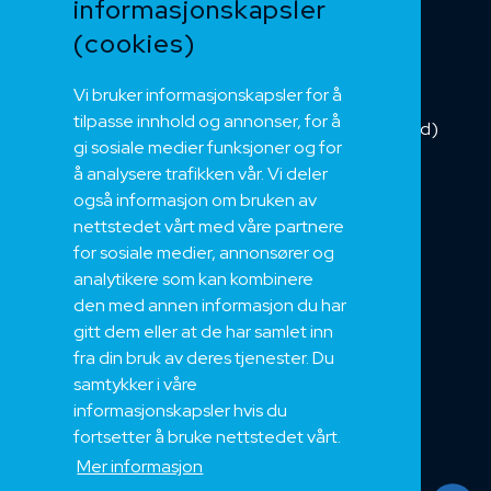
informasjonskapsler
Kategorikabel
Buskabel
(cookies)
Fiber
Vi bruker informasjonskapsler for å
Installasjonskabel
tilpasse innhold og annonser, for å
Kombikabel (Hybrid)
gi sosiale medier funksjoner og for
DNV sertifisert
å analysere trafikken vår. Vi deler
Tilbehør
også informasjon om bruken av
NEK
nettstedet vårt med våre partnere
for sosiale medier, annonsører og
Om oss
analytikere som kan kombinere
Bærekraft og Åpenhet
den med annen informasjon du har
Jobb hos oss
gitt dem eller at de har samlet inn
Sertifiseringer
fra din bruk av deres tjenester. Du
samtykker i våre
Support
informasjonskapsler hvis du
Teknisk
fortsetter å bruke nettstedet vårt.
Eksport
Mer informasjon
Salgs og Leveringsbetingelser