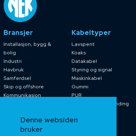
Bransjer
Kabeltyper
Installasjon, bygg &
Lavspent
bolig
Koaks
Industri
Datakabel
Havbruk
Styring og signal
Samferdsel
Maskinkabel
Skip og offshore
Gummi
Kommunikasjon
PUR
Temperaturbestanding
Funksjonssikker
Denne websiden
Heis og kran
bruker
Kabelkjede