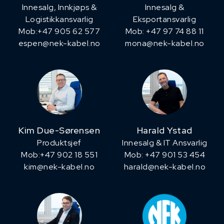
Innesalg, ​Innkjøps &
Innesalg &
Logistikkansvarlig
Eksportansvarlig
Mob:+47 905 62 577
Mob: +47 97 74 88 11
espen@nek-kabel.no
mona@nek-kabel.no
Kim Due-Sørensen
Harald Ystad
Produktsjef
Innesalg & IT Ansvarlig
​Mob:+47 902 18 551
Mob: +47 901 53 454
kim@nek-kabel.no
harald@nek-kabel.no