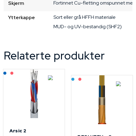
Fortinnet Cu-fletting omspunnet me
Skjerm
Sort eller grå
HFFH materiale
Ytterkappe
MUD- og UV-bestandig (SHF2)
Relaterte produkter
Lagerført: NEK Kabel
På forespørsel
Bestilling: 2-3 uker
På forespørsel
Arsic 2