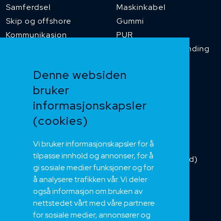
Samferdsel
Maskinkabel
Skip og offshore
Gummi
Kommunikasjon
PUR
Temperaturbestanding
Funksjonssikker
Denne websiden
Heis og kran
bruker
Kabelkjede
informasjonskapsler
Kategorikabel
Buskabel
(cookies)
Fiber
Vi bruker informasjonskapsler for å
Installasjonskabel
tilpasse innhold og annonser, for å
Kombikabel (Hybrid)
gi sosiale medier funksjoner og for
DNV sertifisert
å analysere trafikken vår. Vi deler
Tilbehør
også informasjon om bruken av
NEK
nettstedet vårt med våre partnere
for sosiale medier, annonsører og
Om oss