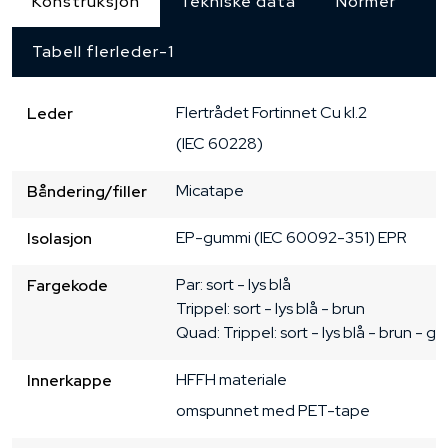
Konstruksjon
Tekniske data
Normer
Tabell flerleder-1
Flertrådet
Fortinnet Cu
kl.2
Leder
(IEC 60228)
Micatape
Båndering/filler
EP-gummi (IEC 60092-351) EPR
Isolasjon
Par: sort - lys blå

Fargekode
Trippel: sort - lys blå - brun

Quad: Trippel: sort - lys blå - brun - gr
HFFH materiale
Innerkappe
omspunnet med PET-tape