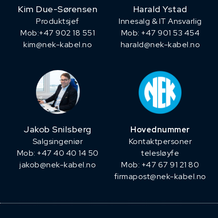
Kim Due-Sørensen
Harald Ystad
Produktsjef
Innesalg & IT Ansvarlig
​Mob:+47 902 18 551
Mob: +47 901 53 454
kim@nek-kabel.no
harald@nek-kabel.no
Jakob Snilsberg
Hovednummer
​Salgsingeniør
Kontaktpersoner
Mob: +47 40 40 14 50
telesløyfe
jakob@nek-kabel.no
Mob: +47 67 91 21 80
firmapost@nek-kabel.no