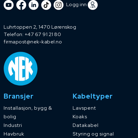
Logg inn
Luhrtoppen 2, 1470 Lørenskog
Telefon:
+47 67 91 21 80
firmapost@nek-kabel.no
Bransjer
Kabeltyper
Installasjon, bygg &
Lavspent
bolig
Koaks
Industri
Datakabel
Havbruk
Styring og signal