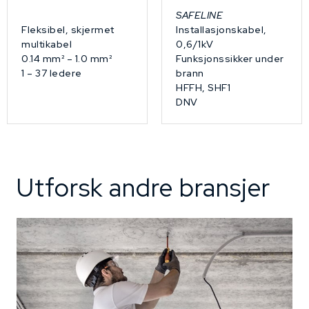
SAFELINE
Fleksibel, skjermet
Installasjonskabel,
multikabel
0,6/1kV
0.14 mm² – 1.0 mm²
Funksjonssikker under
1 – 37 ledere
brann
HFFH, SHF1
DNV
Utforsk andre bransjer