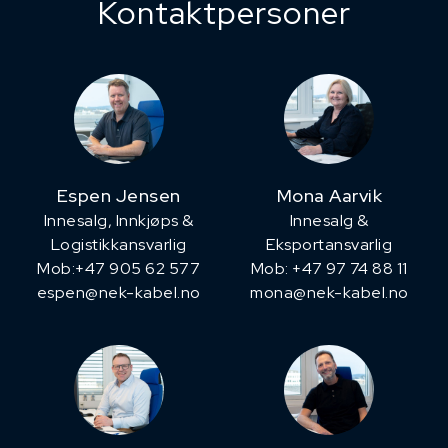
Kontaktpersoner
Espen Jensen
Mona Aarvik
Innesalg, ​Innkjøps &
Innesalg &
Logistikkansvarlig
Eksportansvarlig
Mob:+47 905 62 577
Mob: +47 97 74 88 11
espen@nek-kabel.no
mona@nek-kabel.no