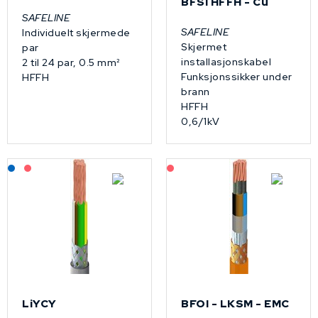
BFSI HFFH - Cu
SAFELINE
SAFELINE
Individuelt skjermede
Skjermet
par
installasjonskabel
2 til 24 par, 0.5 mm²
Funksjonssikker under
HFFH
brann
HFFH
0,6/1kV
Lagerført: NEK Kabel
På forespørsel
På forespørsel
LiYCY
BFOI - LKSM - EMC