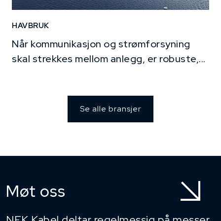
HAVBRUK
Når kommunikasjon og strømforsyning
skal strekkes mellom anlegg, er robuste,...
Se alle bransjer
Møt oss
NEK Kabel deltar regelmessig på messer