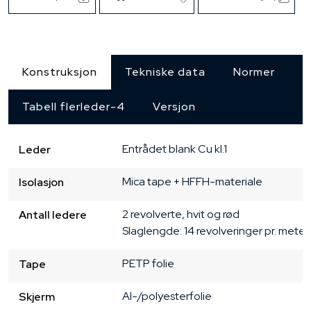
Konstruksjon
Tekniske data
Normer
Tabell flerleder-4
Versjon
Entrådet
blank Cu
kl.1
Leder
Mica tape + HFFH-materiale
Isolasjon
2 revolverte, hvit og rød

Antall ledere
Slaglengde: 14 revolveringer pr. meter
PETP folie
Tape
Al-/polyesterfolie
Skjerm