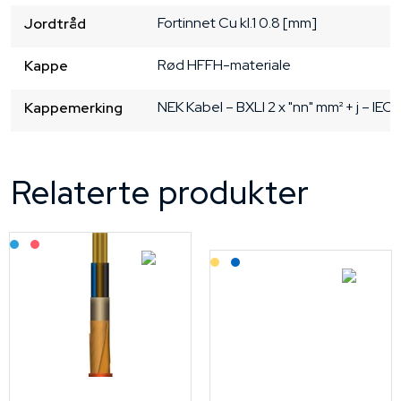
Fortinnet Cu
kl.1
0.8 [mm]
Jordtråd
Rød
HFFH-materiale
Kappe
NEK Kabel – BXLI 2 x "nn" mm² + j – IEC
Kappemerking
Relaterte produkter
Bestilling: 2-3 uker
På forespørsel
Lagerført: Grossist
Lagerført: NEK Kabel