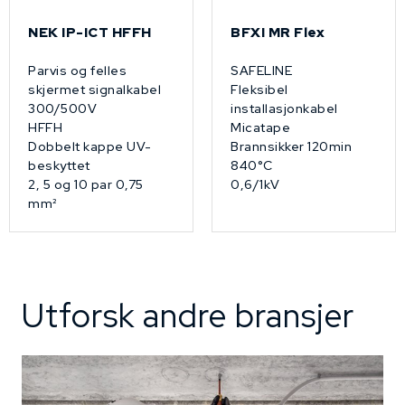
NEK IP-ICT HFFH
BFXI MR Flex
Parvis og felles
SAFELINE
skjermet signalkabel
Fleksibel
300/500V
installasjonkabel
HFFH
Micatape
Dobbelt kappe UV-
Brannsikker 120min
beskyttet
840°C
2, 5 og 10 par 0,75
0,6/1kV
mm²
Utforsk andre bransjer