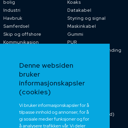
bolig
Koaks
Industri
Datakabel
Havbruk
Styring og signal
Samferdsel
Maskinkabel
Skip og offshore
Gummi
Kommunikasjon
PUR
Temperaturbestanding
Funksjonssikker
Denne websiden
Heis og kran
bruker
Kabelkjede
informasjonskapsler
Kategorikabel
Buskabel
(cookies)
Fiber
Vi bruker informasjonskapsler for å
Installasjonskabel
tilpasse innhold og annonser, for å
Kombikabel (Hybrid)
gi sosiale medier funksjoner og for
DNV sertifisert
å analysere trafikken vår. Vi deler