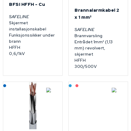
BFSI HFFH - Cu
Brannalarmkabel 2
SAFELINE
x 1 mm²
Skjermet
installasjonskabel
SAFELINE
Funksjonssikker under
Brannvarsling
brann
Entrådet 1mm² (1,13
HFFH
mm) revolvert,
0,6/1kV
skjermet
HFFH
300/500V
Lagerført: NEK Kabel
Bestilling: 2-3 uker
På forespørsel