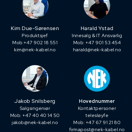
Kim Due-Sørensen
Harald Ystad
Produktsjef
Innesalg & IT Ansvarlig
​Mob:+47 902 18 551
Mob: +47 901 53 454
kim@nek-kabel.no
harald@nek-kabel.no
Jakob Snilsberg
Hovednummer
​Salgsingeniør
Kontaktpersoner
Mob: +47 40 40 14 50
telesløyfe
jakob@nek-kabel.no
Mob: +47 67 91 21 80
firmapost@nek-kabel.no