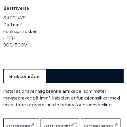
Beskrivelse
SAFELINE
2 x 1 mm²
Funksjonssikker
HFFH
300/500V
Bruksområde
Installasjonsvennlig brannalarmkabel som møter
minstekravet på 1mm². Kabelen er funksjonssikker med
mica-tape og ivaretar alle behov for brannvarsling.
Send forespørsel
Legg til i favoritter
Hent datablad (pdf)