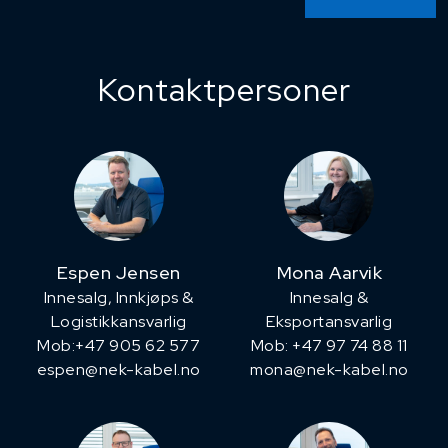
Kontaktpersoner
Espen Jensen
Mona Aarvik
Innesalg, ​Innkjøps &
Innesalg &
Logistikkansvarlig
Eksportansvarlig
Mob:+47 905 62 577
Mob: +47 97 74 88 11
espen@nek-kabel.no
mona@nek-kabel.no