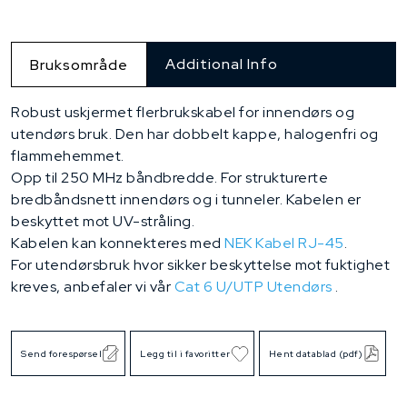
Additional Info
Bruksområde
Robust uskjermet flerbrukskabel for innendørs og
utendørs bruk. Den har dobbelt kappe, halogenfri og
flammehemmet.
Opp til 250 MHz båndbredde. For strukturerte
bredbåndsnett innendørs og i tunneler. Kabelen er
beskyttet mot UV-stråling.
Kabelen kan konnekteres med
NEK Kabel RJ-45
.
For utendørsbruk hvor sikker beskyttelse mot fuktighet
kreves, anbefaler vi vår
Cat 6 U/UTP Utendørs
.
Send forespørsel
Legg til i favoritter
Hent datablad (pdf)