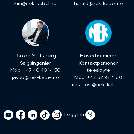
kim@nek-kabel.no
harald@nek-kabel.no
Jakob Snilsberg
Hovednummer
​Salgsingeniør
Kontaktpersoner
Mob: +47 40 40 14 50
telesløyfe
jakob@nek-kabel.no
Mob: +47 67 91 21 80
firmapost@nek-kabel.no
Logg inn