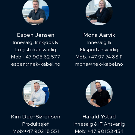
Espen Jensen
Mona Aarvik
Innesalg, ​Innkjøps &
Innesalg &
Logistikkansvarlig
Eksportansvarlig
Mob:+47 905 62 577
Mob: +47 97 74 88 11
espen@nek-kabel.no
mona@nek-kabel.no
Kim Due-Sørensen
Harald Ystad
Produktsjef
Innesalg & IT Ansvarlig
​Mob:+47 902 18 551
Mob: +47 901 53 454