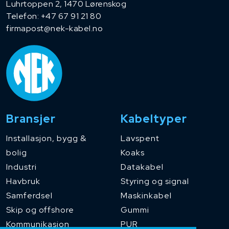
Luhrtoppen 2, 1470 Lørenskog
Telefon:
+47 67 91 21 80
firmapost@nek-kabel.no
Bransjer
Kabeltyper
Installasjon, bygg &
Lavspent
bolig
Koaks
Industri
Datakabel
Havbruk
Styring og signal
Samferdsel
Maskinkabel
Skip og offshore
Gummi
Kommunikasjon
PUR