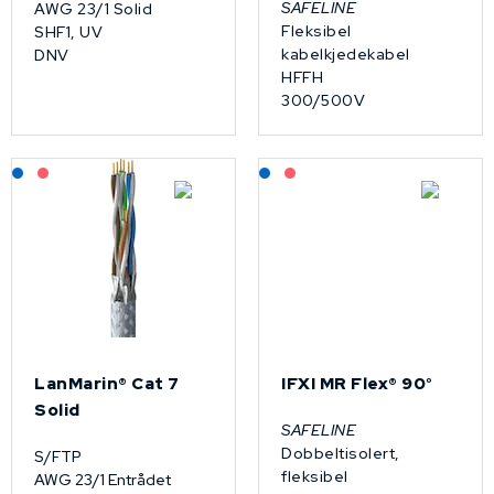
SAFELINE
AWG 23/1 Solid
Fleksibel
SHF1, UV
kabelkjedekabel
DNV
HFFH
300/500V
Lagerført: NEK Kabel
På forespørsel
Lagerført: NEK Kabel
På forespørsel
LanMarin® Cat 7
IFXI MR Flex® 90°
Solid
SAFELINE
Dobbeltisolert,
S/FTP
fleksibel
AWG 23/1 Entrådet