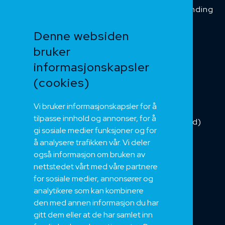
Temperaturbestanding
Funksjonssikker
Denne websiden
Heis og kran
bruker
Kabelkjede
informasjonskapsler
Kategorikabel
Buskabel
(cookies)
Fiber
Vi bruker informasjonskapsler for å
Installasjonskabel
tilpasse innhold og annonser, for å
Kombikabel (Hybrid)
gi sosiale medier funksjoner og for
DNV sertifisert
å analysere trafikken vår. Vi deler
Tilbehør
også informasjon om bruken av
NEK
nettstedet vårt med våre partnere
for sosiale medier, annonsører og
Om oss
analytikere som kan kombinere
Bærekraft og Åpenhet
den med annen informasjon du har
Jobb hos oss
gitt dem eller at de har samlet inn