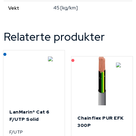
45 [kg/km]
Vekt
Relaterte produkter
Lagerført: NEK Kabel
På forespørsel
LanMarin® Cat 6
Chainflex PUR EFK
F/UTP Solid
300P
F/UTP