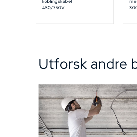
koblingskabel
med
450/750V
30
Utforsk andre b