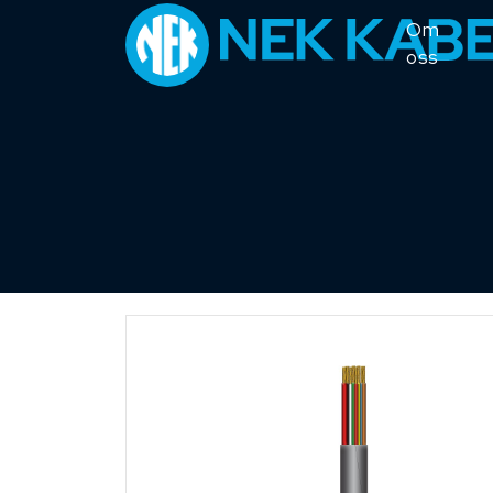
Om
oss