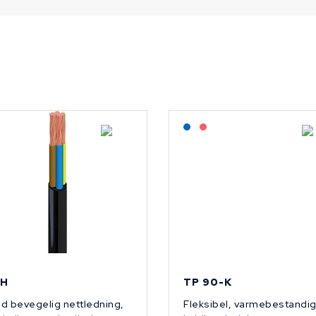
På forespørsel
Lagerført: NEK Kabel
På forespørsel
H
TP 90-K
d bevegelig nettledning,
Fleksibel, varmebestandi