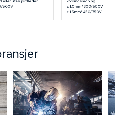
 eller uten jordleder
koblingsledning
0/500V
≤ 1.0mm² 300/500V
≥ 1.5mm² 450/750V
ransjer