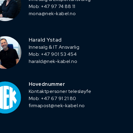
Mob: +47 97 74 88 11
mona@nek-kabel.no
Harald Ystad
Innesalg & IT Ansvarlig
Mob: +47 901 53 454
harald@nek-kabel.no
Hovednummer
Kontaktpersoner telesløyfe
Mob: +47 67 91 21 80
firmapost@nek-kabel.no