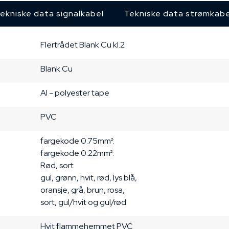
ekniske data signalkabel
Tekniske data strømkabe
Flertrådet
Blank Cu
kl.2
Blank Cu
Al - polyester tape
PVC
fargekode 0.75mm²:

fargekode 0.22mm²:

Rød, sort

gul, grønn, hvit, rød, lys blå,

oransje, grå, brun, rosa,

sort, gul/hvit og gul/rød
Hvit
flammehemmet PVC