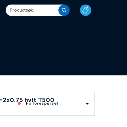
+2x0.75 hvit T500
På forespørsel