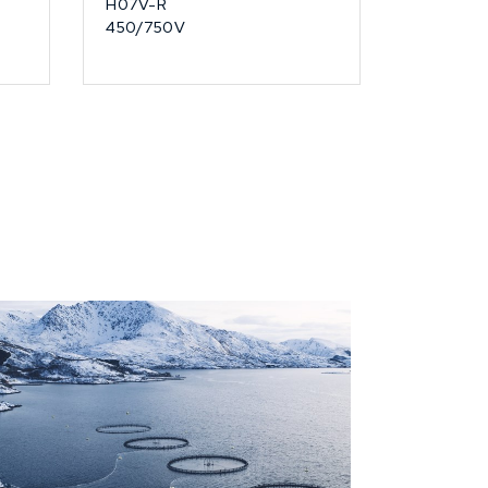
H07V-R
450/750V