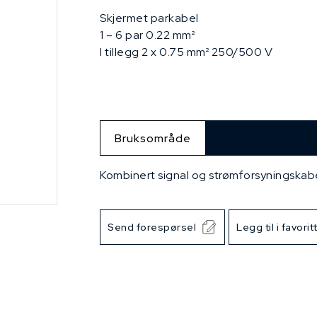
Skjermet parkabel
1 – 6 par 0.22 mm²
I tillegg 2 x 0.75 mm² 250/500 V
Bruksområde
Kombinert signal og strømforsyningskabel
Send forespørsel
Legg til i favorit