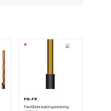
På forespørsel
PN-FR
g
Flertådet koblingsledning