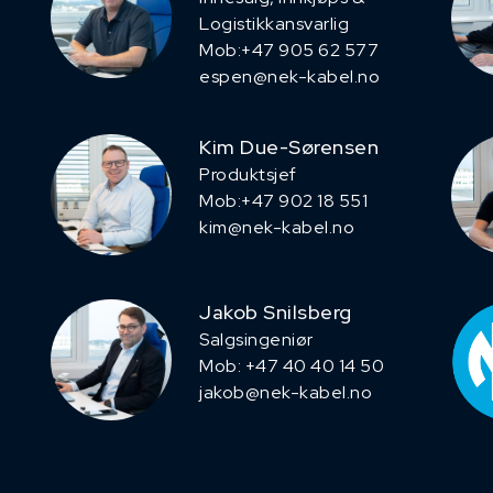
Logistikkansvarlig
Mob:+47 905 62 577
espen@nek-kabel.no
Kim Due-Sørensen
Produktsjef
​Mob:+47 902 18 551
kim@nek-kabel.no
Jakob Snilsberg
​Salgsingeniør
Mob: +47 40 40 14 50
jakob@nek-kabel.no