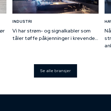
INDUSTRI
HA
ør
Vi har strøm- og signalkabler som
Nå
tåler tøffe påkjenninger i krevende...
st
an
Se alle bransjer