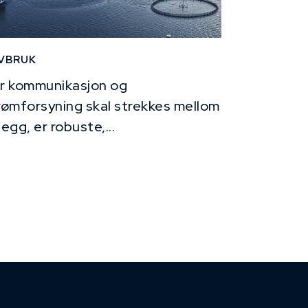
VBRUK
r kommunikasjon og
rømforsyning skal strekkes mellom
legg, er robuste,...