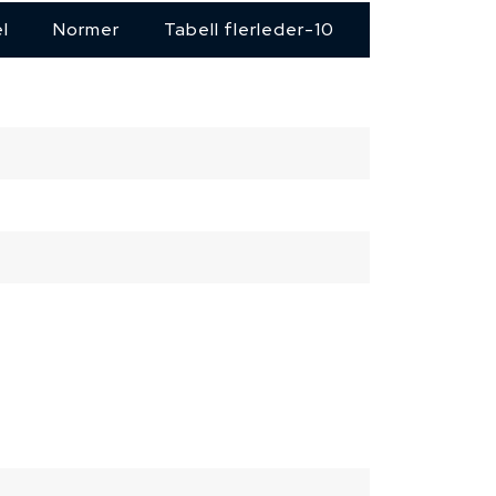
l
Normer
Tabell flerleder-10