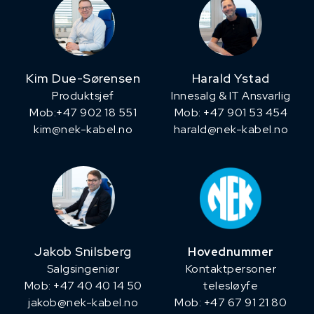
Kim Due-Sørensen
Harald Ystad
Produktsjef
Innesalg & IT Ansvarlig
​Mob:+47 902 18 551
Mob: +47 901 53 454
kim@nek-kabel.no
harald@nek-kabel.no
Jakob Snilsberg
Hovednummer
​Salgsingeniør
Kontaktpersoner
Mob: +47 40 40 14 50
telesløyfe
jakob@nek-kabel.no
Mob: +47 67 91 21 80