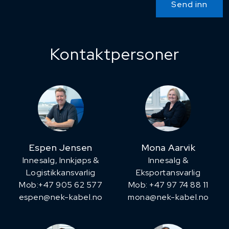
Send inn
Kontaktpersoner
Espen Jensen
Mona Aarvik
Innesalg, ​Innkjøps &
Innesalg &
Logistikkansvarlig
Eksportansvarlig
Mob:+47 905 62 577
Mob: +47 97 74 88 11
espen@nek-kabel.no
mona@nek-kabel.no