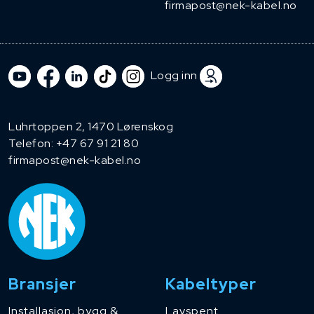
firmapost@nek-kabel.no
Logg inn
Luhrtoppen 2, 1470 Lørenskog
Telefon:
+47 67 91 21 80
firmapost@nek-kabel.no
Bransjer
Kabeltyper
Installasjon, bygg &
Lavspent