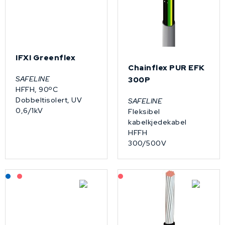
IFXI Greenflex
Chainflex PUR EFK
SAFELINE
300P
HFFH, 90ºC
Dobbeltisolert, UV
SAFELINE
0,6/1kV
Fleksibel
kabelkjedekabel
HFFH
300/500V
Lagerført: NEK Kabel
På forespørsel
På forespørsel