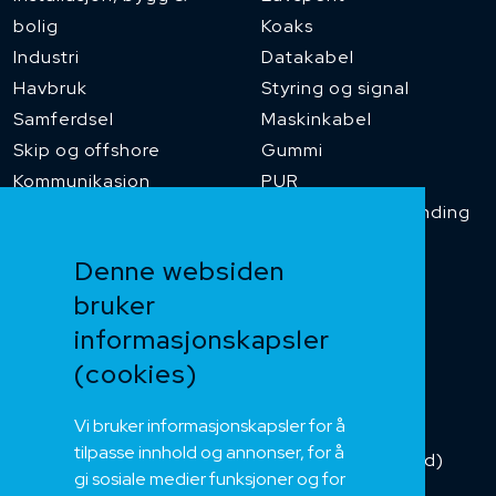
bolig
Koaks
Industri
Datakabel
Havbruk
Styring og signal
Samferdsel
Maskinkabel
Skip og offshore
Gummi
Kommunikasjon
PUR
Temperaturbestanding
Funksjonssikker
Denne websiden
Heis og kran
bruker
Kabelkjede
informasjonskapsler
Kategorikabel
Buskabel
(cookies)
Fiber
Vi bruker informasjonskapsler for å
Installasjonskabel
tilpasse innhold og annonser, for å
Kombikabel (Hybrid)
gi sosiale medier funksjoner og for
DNV sertifisert