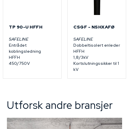
TP 90-U HFFH
CSGF - NSHXAFØ
SAFELINE
SAFELINE
Entrådet
Dobbeltisolert enleder
koblingsledning
HFFH
HFFH
1,8/3kV
450/750V
Kortslutningssikker til 1
kV
Utforsk andre bransjer