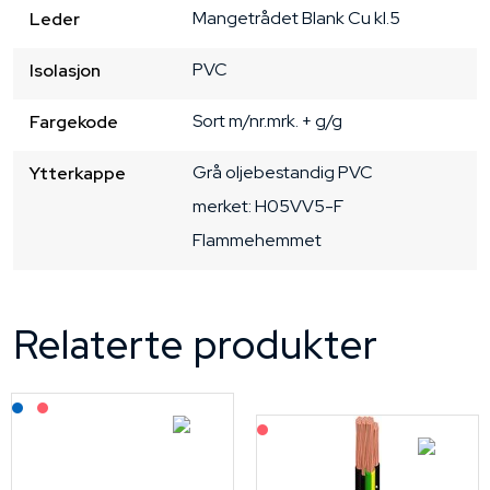
Mangetrådet
Blank Cu
kl.5
Leder
PVC
Isolasjon
Sort m/nr.mrk. + g/g
Fargekode
Grå
oljebestandig PVC
Ytterkappe
merket: H05VV5-F
Flammehemmet
Relaterte produkter
Lagerført: NEK Kabel
På forespørsel
På forespørsel