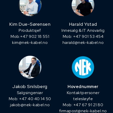
Kim Due-Sørensen
Harald Ystad
Produktsjef
Innesalg & IT Ansvarlig
​Mob:+47 902 18 551
Mob: +47 901 53 454
kim@nek-kabel.no
harald@nek-kabel.no
Jakob Snilsberg
Hovednummer
​Salgsingeniør
Kontaktpersoner
Mob: +47 40 40 14 50
telesløyfe
jakob@nek-kabel.no
Mob: +47 67 91 21 80
firmapost@nek-kabel.no