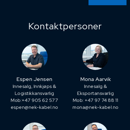
Kontaktpersoner
Espen Jensen
Mona Aarvik
Innesalg, ​Innkjøps &
Innesalg &
Logistikkansvarlig
Eksportansvarlig
Mob:+47 905 62 577
Mob: +47 97 74 88 11
espen@nek-kabel.no
mona@nek-kabel.no