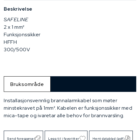
Beskrivelse
SAFELINE
2 x 1 mm²
Funksjonssikker
HFFH
300/500V
Bruksområde
Installasjonsvennlig brannalarmkabel som møter
minstekravet på 1mm². Kabelen er funksjonssikker med
mica-tape og ivaretar alle behov for brannvarsling.
Send forespørsel
Legg til i favoritter
Hent datablad (pdf)