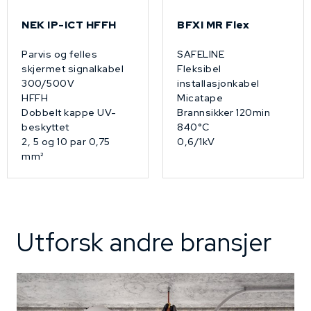
NEK IP-ICT HFFH
BFXI MR Flex
Parvis og felles
SAFELINE
skjermet signalkabel
Fleksibel
300/500V
installasjonkabel
HFFH
Micatape
Dobbelt kappe UV-
Brannsikker 120min
beskyttet
840°C
2, 5 og 10 par 0,75
0,6/1kV
mm²
Utforsk andre bransjer