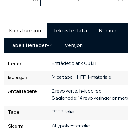
Konstruksjon
Tekniske data
Normer
Tabell flerleder-4
Versjon
Entrådet
blank Cu
kl.1
Leder
Mica tape + HFFH-materiale
Isolasjon
2 revolverte, hvit og rød

Antall ledere
Slaglengde: 14 revolveringer pr. meter
PETP folie
Tape
Al-/polyesterfolie
Skjerm