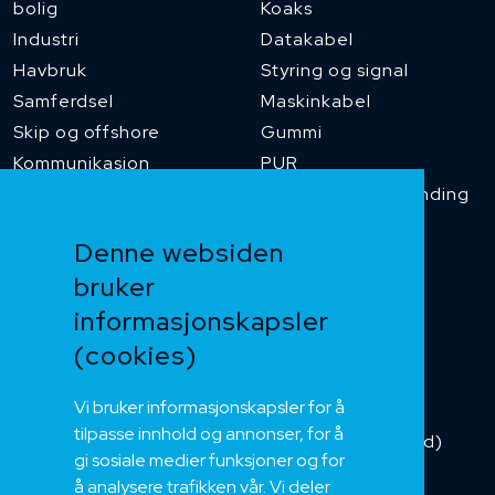
bolig
Koaks
Industri
Datakabel
Havbruk
Styring og signal
Samferdsel
Maskinkabel
Skip og offshore
Gummi
Kommunikasjon
PUR
Temperaturbestanding
Funksjonssikker
Denne websiden
Heis og kran
bruker
Kabelkjede
informasjonskapsler
Kategorikabel
Buskabel
(cookies)
Fiber
Vi bruker informasjonskapsler for å
Installasjonskabel
tilpasse innhold og annonser, for å
Kombikabel (Hybrid)
gi sosiale medier funksjoner og for
DNV sertifisert
å analysere trafikken vår. Vi deler