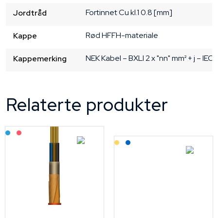
Fortinnet Cu
kl.1
0.8 [mm]
Jordtråd
Rød
HFFH-materiale
Kappe
NEK Kabel – BXLI 2 x "nn" mm² + j – IEC
Kappemerking
Relaterte produkter
Bestilling: 2-3 uker
På forespørsel
Lagerført: Grossist
Lagerført: NEK Kabel