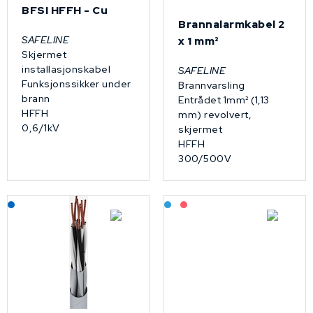
BFSI HFFH - Cu
Brannalarmkabel 2
SAFELINE
x 1 mm²
Skjermet
installasjonskabel
SAFELINE
Funksjonssikker under
Brannvarsling
brann
Entrådet 1mm² (1,13
HFFH
mm) revolvert,
0,6/1kV
skjermet
HFFH
300/500V
Lagerført: NEK Kabel
Bestilling: 2-3 uker
På forespørsel