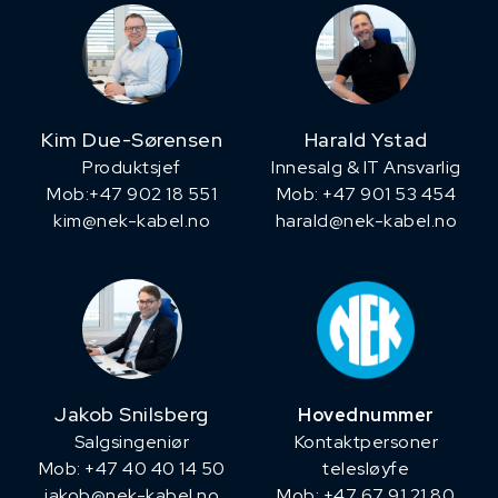
Kim Due-Sørensen
Harald Ystad
Produktsjef
Innesalg & IT Ansvarlig
​Mob:+47 902 18 551
Mob: +47 901 53 454
kim@nek-kabel.no
harald@nek-kabel.no
Jakob Snilsberg
Hovednummer
​Salgsingeniør
Kontaktpersoner
Mob: +47 40 40 14 50
telesløyfe
jakob@nek-kabel.no
Mob: +47 67 91 21 80