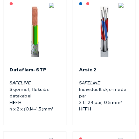
På forespørsel
Lagerført: NEK Kabel
På forespørsel
Dataflam-STP
Arsic 2
SAFELINE
SAFELINE
Skjermet, fleksibel
Individuelt skjermede
datakabel
par
HFFH
2 til 24 par, 0.5 mm²
n x 2 x (0.14-1.5)mm²
HFFH
På forespørsel