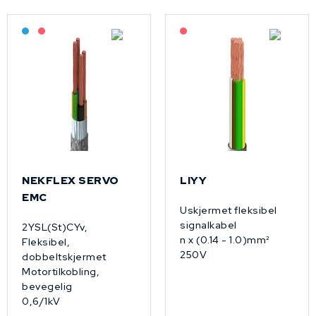
Bestilling: 2-3 uker
På forespørsel
På forespørsel
NEKFLEX SERVO
LIYY
EMC
Uskjermet fleksibel
signalkabel
2YSL(St)CYv,
n x (0.14 - 1.0)mm²
Fleksibel,
250V
dobbeltskjermet
Motortilkobling,
bevegelig
0,6/1kV