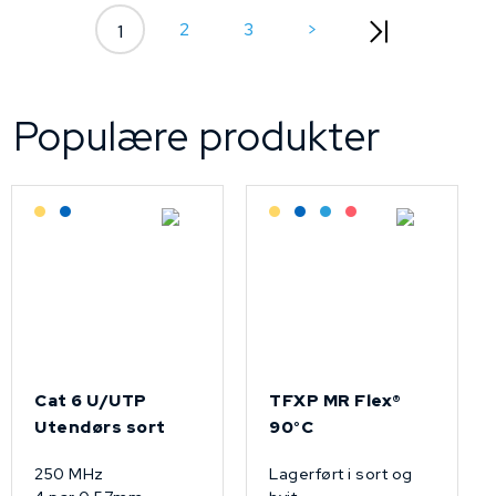
2
3
>
1
Populære produkter
Lagerført: Grossist
Lagerført: NEK Kabel
Lagerført: Grossist
Lagerført: NEK Kabel
Bestilling: 2-3 uker
På forespørsel
Cat 6 U/UTP
TFXP MR Flex®
Utendørs sort
90°C
250 MHz
Lagerført i sort og