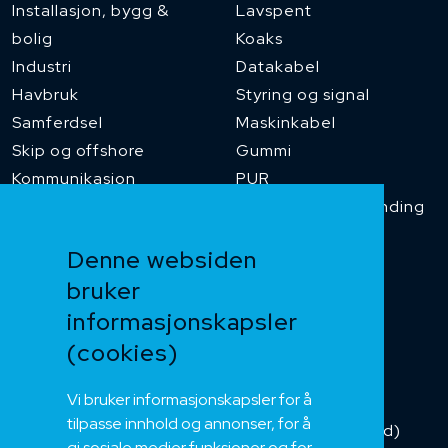
Installasjon, bygg &
Lavspent
bolig
Koaks
Industri
Datakabel
Havbruk
Styring og signal
Samferdsel
Maskinkabel
Skip og offshore
Gummi
Kommunikasjon
PUR
Temperaturbestanding
Funksjonssikker
Denne websiden
Heis og kran
bruker
Kabelkjede
informasjonskapsler
Kategorikabel
Buskabel
(cookies)
Fiber
Vi bruker informasjonskapsler for å
Installasjonskabel
tilpasse innhold og annonser, for å
Kombikabel (Hybrid)
gi sosiale medier funksjoner og for