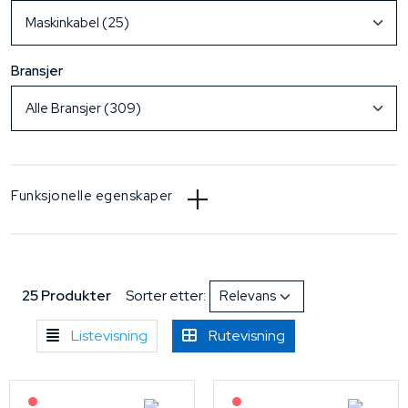
Bransjer
Funksjonelle egenskaper
25 Produkter
Sorter etter:
Listevisning
Rutevisning
På forespørsel
På forespørsel