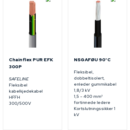
Chainflex PUR EFK
NSGAFØU 90°C
300P
Fleksibel,
dobbeltisolert,
SAFELINE
enleder gummikabel
Fleksibel
1,8/3 kV
kabelkjedekabel
1,5 – 400 mm²
HFFH
fortinnede ledere
300/500V
Kortslutningssikker 1
kV