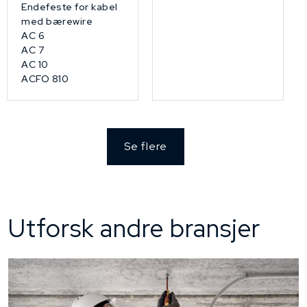
Endefeste for kabel
med bærewire
AC 6
AC 7
AC 10
ACFO 810
Se flere
Utforsk andre bransjer