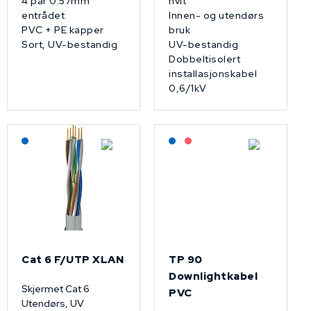
4 par 0.57mm
hvit
entrådet
Innen- og utendørs
PVC + PE kapper
bruk
Sort, UV-bestandig
UV-bestandig
Dobbeltisolert
installasjonskabel
0,6/1kV
Lagerført: NEK Kabel
Lagerført: NEK Kabel
På forespørsel
Cat 6 F/UTP XLAN
TP 90
Downlightkabel
Skjermet Cat 6
PVC
Utendørs, UV