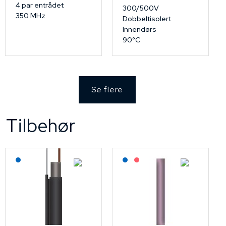
4 par entrådet
300/500V
350 MHz
Dobbeltisolert
Innendørs
90°C
Se flere
Tilbehør
Lagerført: NEK Kabel
Lagerført: NEK Kabel
På forespørsel