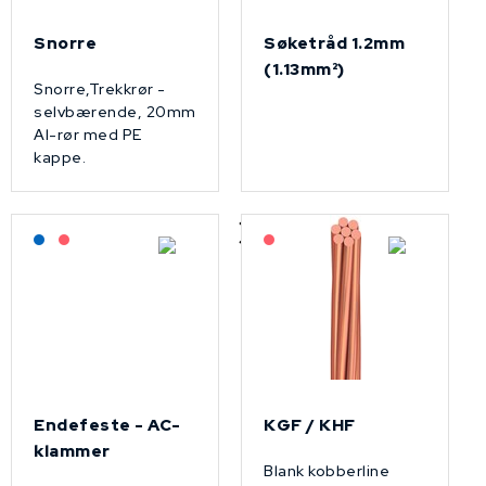
Snorre
Søketråd 1.2mm
(1.13mm²)
Snorre,Trekkrør -
selvbærende, 20mm
Al-rør med PE
kappe.
Lagerført: NEK Kabel
På forespørsel
På forespørsel
Endefeste - AC-
KGF / KHF
klammer
Blank kobberline