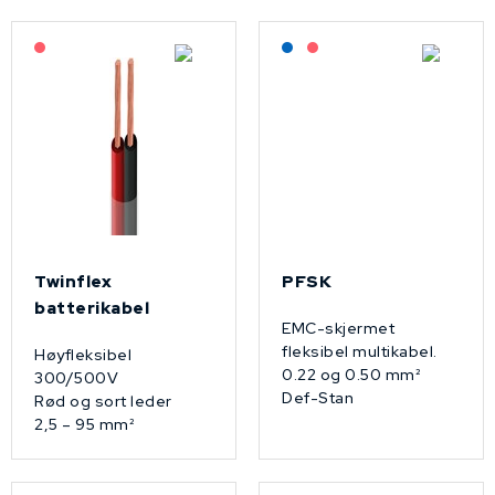
På forespørsel
Lagerført: NEK Kabel
På forespørsel
Twinflex
PFSK
batterikabel
EMC-skjermet
fleksibel multikabel.
Høyfleksibel
0.22 og 0.50 mm²
300/500V
Def-Stan
Rød og sort leder
2,5 – 95 mm²