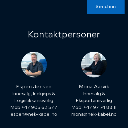
Send inn
Kontaktpersoner
Espen Jensen
Mona Aarvik
Innesalg, ​Innkjøps &
Innesalg &
Logistikkansvarlig
Eksportansvarlig
Mob:+47 905 62 577
Mob: +47 97 74 88 11
espen@nek-kabel.no
mona@nek-kabel.no