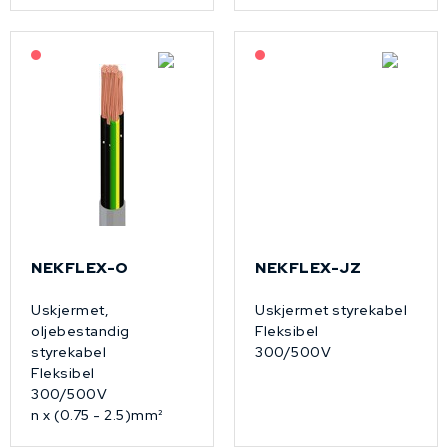
På forespørsel
På forespørsel
NEKFLEX-O
NEKFLEX-JZ
Uskjermet,
Uskjermet styrekabel
oljebestandig
Fleksibel
styrekabel
300/500V
Fleksibel
300/500V
n x (0.75 - 2.5)mm²