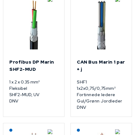
Profibus DP Marin
CAN Bus Marin 1 par
SHF2-MUD
+ j
1 x 2 x 0.35 mm²
SHF1
Fleksibel
1x2x0,75/0,75mm²
SHF2-MUD, UV
Fortinnede ledere
DNV
Gul/Grønn Jordleder
DNV
Lagerført: NEK Kabel
Lagerført: NEK Kabel