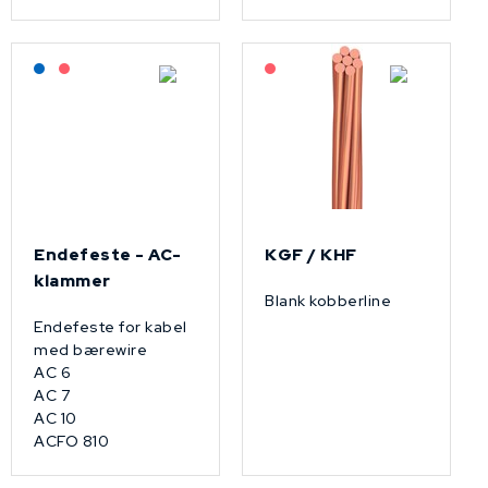
Lagerført: NEK Kabel
På forespørsel
På forespørsel
Endefeste - AC-
KGF / KHF
klammer
Blank kobberline
Endefeste for kabel
med bærewire
AC 6
AC 7
AC 10
ACFO 810