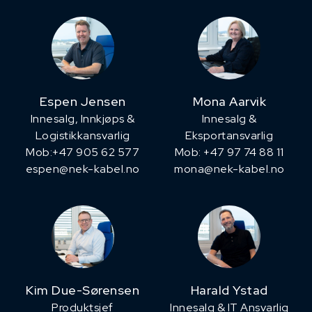
Espen Jensen
Mona Aarvik
Innesalg, ​Innkjøps &
Innesalg &
Logistikkansvarlig
Eksportansvarlig
Mob:+47 905 62 577
Mob: +47 97 74 88 11
espen@nek-kabel.no
mona@nek-kabel.no
Kim Due-Sørensen
Harald Ystad
Produktsjef
Innesalg & IT Ansvarlig