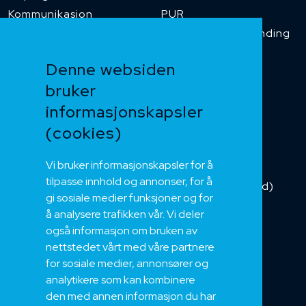
Kommunikasjon
PUR
Temperaturbestanding
Funksjonssikker
Denne websiden
Heis og kran
bruker
Kabelkjede
informasjonskapsler
Kategorikabel
Buskabel
(cookies)
Fiber
Vi bruker informasjonskapsler for å
Installasjonskabel
tilpasse innhold og annonser, for å
Kombikabel (Hybrid)
gi sosiale medier funksjoner og for
DNV sertifisert
å analysere trafikken vår. Vi deler
Tilbehør
også informasjon om bruken av
NEK
nettstedet vårt med våre partnere
for sosiale medier, annonsører og
Om oss
analytikere som kan kombinere
Bærekraft og Åpenhet
den med annen informasjon du har