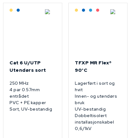
Lagerført: Grossist
Lagerført: NEK Kabel
Lagerført: Grossist
Lagerført: NEK Kabel
Bestilling: 2-3 uker
På forespørsel
Cat 6 U/UTP
TFXP MR Flex®
Utendørs sort
90°C
250 MHz
Lagerført i sort og
4 par 0.57mm
hvit
entrådet
Innen- og utendørs
PVC + PE kapper
bruk
Sort, UV-bestandig
UV-bestandig
Dobbeltisolert
installasjonskabel
0,6/1kV