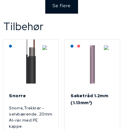
Se flere
Tilbehør
Lagerført: NEK Kabel
Lagerført: NEK Kabel
På forespørsel
Snorre
Søketråd 1.2mm
(1.13mm²)
Snorre,Trekkrør -
selvbærende, 20mm
Al-rør med PE
kappe.