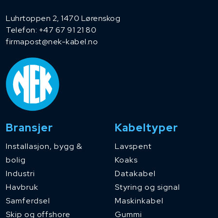
Luhrtoppen 2, 1470 Lørenskog
Telefon:
+47 67 91 21 80
firmapost@nek-kabel.no
Bransjer
Kabeltyper
Installasjon, bygg &
Lavspent
bolig
Koaks
Industri
Datakabel
Havbruk
Styring og signal
Samferdsel
Maskinkabel
Skip og offshore
Gummi