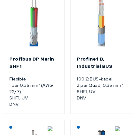
Profibus DP Marin
Profinet B,
SHF1
Industrial BUS
Flexible
100 Ω BUS-kabel
1 par 0.35 mm² (AWG
2 par Quad, 0.35 mm²
22/7)
SHF1, UV
SHF1, UV
DNV
DNV
Lagerført: NEK Kabel
Lagerført: NEK Kabel