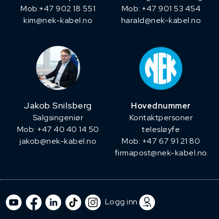
​Mob:+47 902 18 551
Mob: +47 901 53 454
kim@nek-kabel.no
harald@nek-kabel.no
Jakob Snilsberg
Hovednummer
​Salgsingeniør
Kontaktpersoner
Mob: +47 40 40 14 50
telesløyfe
jakob@nek-kabel.no
Mob: +47 67 91 21 80
firmapost@nek-kabel.no
Logg inn