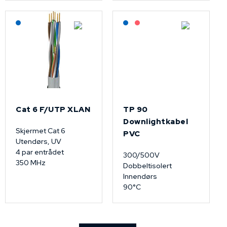
Lagerført: NEK Kabel
Lagerført: NEK Kabel
På forespørsel
Cat 6 F/UTP XLAN
TP 90
Downlightkabel
Skjermet Cat 6
PVC
Utendørs, UV
4 par entrådet
300/500V
350 MHz
Dobbeltisolert
Innendørs
90°C