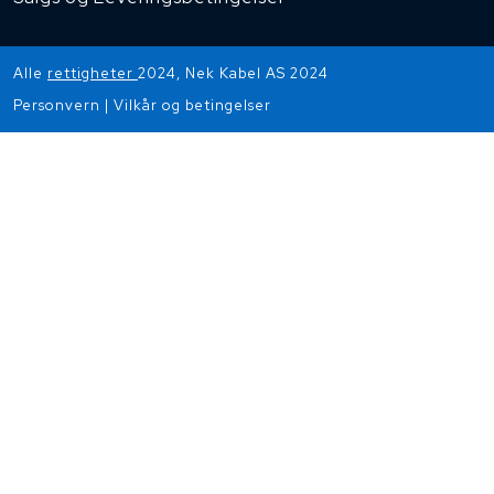
Alle
rettigheter
2024, Nek Kabel AS 2024
Personvern
|
Vilkår og betingelser