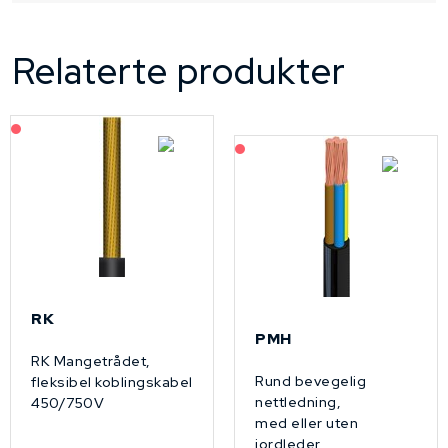
Relaterte produkter
På forespørsel
På forespørsel
RK
PMH
RK Mangetrådet,
Rund bevegelig
fleksibel koblingskabel
nettledning,
450/750V
med eller uten
jordleder