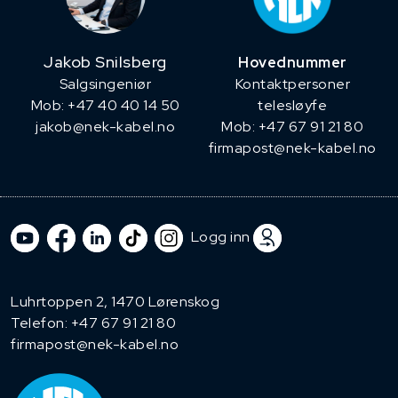
Jakob Snilsberg
Hovednummer
​Salgsingeniør
Kontaktpersoner
Mob: +47 40 40 14 50
telesløyfe
jakob@nek-kabel.no
Mob: +47 67 91 21 80
firmapost@nek-kabel.no
Logg inn
Luhrtoppen 2, 1470 Lørenskog
Telefon:
+47 67 91 21 80
firmapost@nek-kabel.no