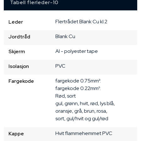
Tabell flerleder-10
Flertrådet
Blank Cu
kl.2
Leder
Blank Cu
Jordtråd
Al - polyester tape
Skjerm
PVC
Isolasjon
fargekode 0.75mm²:

Fargekode
fargekode 0.22mm²:

Rød, sort

gul, grønn, hvit, rød, lys blå,

oransje, grå, brun, rosa,

sort, gul/hvit og gul/rød
Hvit
flammehemmet PVC
Kappe