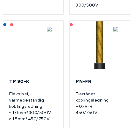
300/500V
Lagerført: NEK Kabel
På forespørsel
På forespørsel
TP 90-K
PN-FR
Fleksibel,
Flertådet
varmebestandig
koblingsledning
koblingsledning
H07V-R
≤ 1.0mm² 300/500V
450/750V
≥ 1.5mm² 450/750V