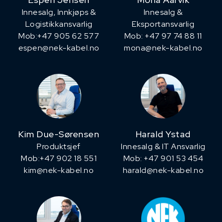
Innesalg, ​Innkjøps &
Innesalg &
Logistikkansvarlig
Eksportansvarlig
Mob:+47 905 62 577
Mob: +47 97 74 88 11
espen@nek-kabel.no
mona@nek-kabel.no
Kim Due-Sørensen
Harald Ystad
Produktsjef
Innesalg & IT Ansvarlig
​Mob:+47 902 18 551
Mob: +47 901 53 454
kim@nek-kabel.no
harald@nek-kabel.no