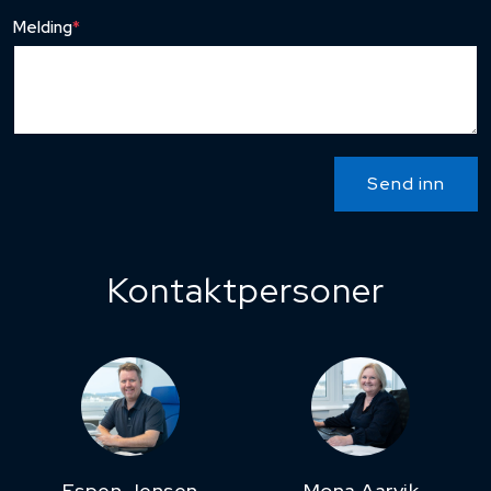
Melding
*
Send inn
Kontaktpersoner
Espen Jensen
Mona Aarvik