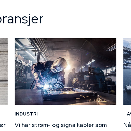
ransjer
INDUSTRI
HA
ør
Vi har strøm- og signalkabler som
Nå