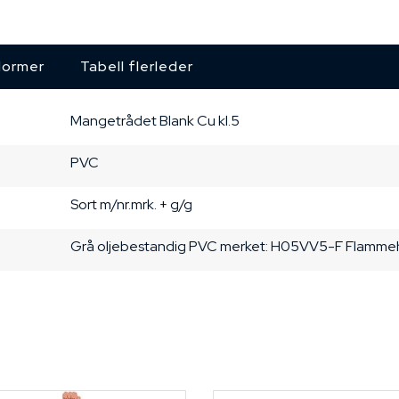
ormer
Tabell flerleder
Mangetrådet
Blank Cu
kl.5
PVC
Sort m/nr.mrk. + g/g
Grå
oljebestandig PVC
merket: H05VV5-F
Flamme