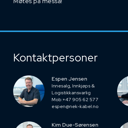
Møtes på messa!
Kontaktpersoner
Espen Jensen
Innesalg, ​Innkjøps &
Logistikkansvarlig
Mob:+47 905 62 577
espen@nek-kabel.no
Kim Due-Sørensen