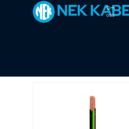
Om
oss