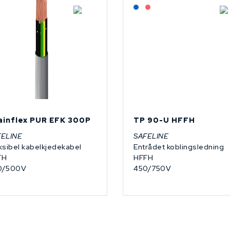
På forespørsel
Lagerført: NEK Kabel
På forespørsel
ainflex PUR EFK 300P
TP 90-U HFFH
FELINE
SAFELINE
ksibel kabelkjedekabel
Entrådet koblingsledning
FH
HFFH
0/500V
450/750V