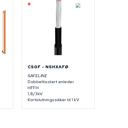
På forespørsel
CSGF - NSHXAFØ
SAFELINE
Dobbeltisolert enleder
HFFH
1,8/3kV
Kortslutningssikker til 1 kV