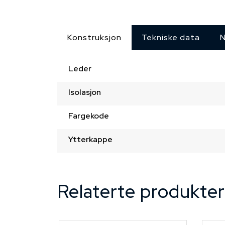
Konstruksjon
Tekniske data
N
Leder
Isolasjon
Fargekode
Ytterkappe
Relaterte produkter