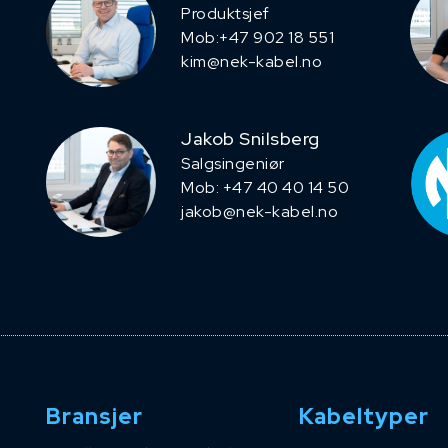
Produktsjef
​Mob:+47 902 18 551
kim@nek-kabel.no
Jakob Snilsberg
​Salgsingeniør
Mob: +47 40 40 14 50
jakob@nek-kabel.no
Bransjer
Kabeltyper