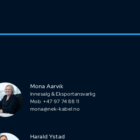
Mona Aarvik
Innesalg & Eksportansvarlig
Mob: +47 97 74 88 11
mona@nek-kabel.no
Harald Ystad