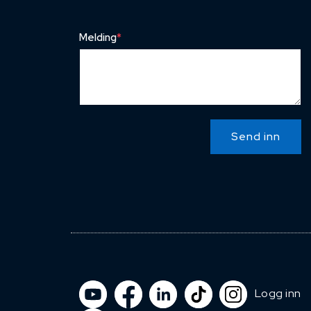
Melding
*
Send inn
Logg inn