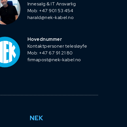
Innesalg & IT Ansvarlig
Mob: +47 901 53 454
harald@nek-kabel.no
Hovednummer
Kontaktpersoner telesløyfe
Mob: +47 67 91 21 80
firmapost@nek-kabel.no
NEK