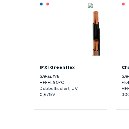
Lagerført: NEK Kabel
På forespørsel
IFXI Greenflex
Ch
SAFELINE
SA
HFFH, 90ºC
Fle
Dobbeltisolert, UV
HF
0,6/1kV
30