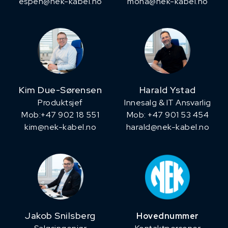
espen@nek-kabel.no
mona@nek-kabel.no
Kim Due-Sørensen
Harald Ystad
Produktsjef
Innesalg & IT Ansvarlig
​Mob:+47 902 18 551
Mob: +47 901 53 454
kim@nek-kabel.no
harald@nek-kabel.no
Jakob Snilsberg
Hovednummer