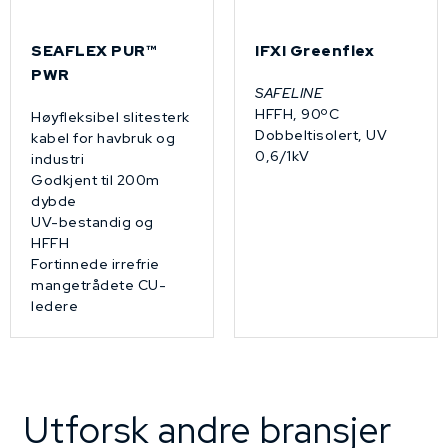
SEAFLEX PUR™
IFXI Greenflex
PWR
SAFELINE
HFFH, 90ºC
Høyfleksibel slitesterk
Dobbeltisolert, UV
kabel for havbruk og
0,6/1kV
industri
Godkjent til 200m
dybde
UV-bestandig og
HFFH
Fortinnede irrefrie
mangetrådete CU-
ledere
Utforsk andre bransjer