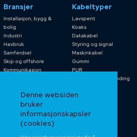
Bransjer
Kabeltyper
Installasjon, bygg &
Lavspent
bolig
Koaks
Industri
Datakabel
Havbruk
Styring og signal
Samferdsel
Maskinkabel
Skip og offshore
Gummi
Kommunikasjon
PUR
Temperaturbestanding
Funksjonssikker
Denne websiden
Heis og kran
bruker
Kabelkjede
informasjonskapsler
Kategorikabel
Buskabel
(cookies)
Fiber