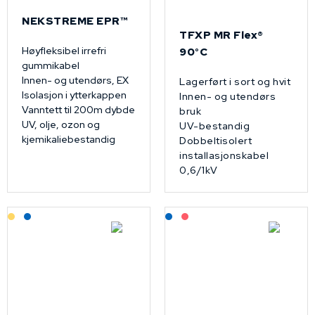
NEKSTREME EPR™
TFXP MR Flex®
Høyfleksibel irrefri
90°C
gummikabel
Innen- og utendørs, EX
Lagerført i sort og hvit
Isolasjon i ytterkappen
Innen- og utendørs
Vanntett til 200m dybde
bruk
UV, olje, ozon og
UV-bestandig
kjemikaliebestandig
Dobbeltisolert
installasjonskabel
0,6/1kV
Lagerført: Grossist
Lagerført: NEK Kabel
Lagerført: NEK Kabel
På forespørsel