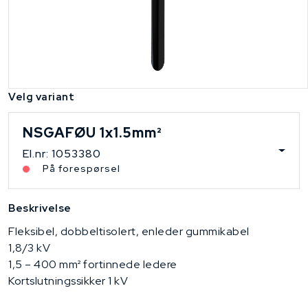
Velg variant
NSGAFØU 1x1.5mm²
El.nr: 1053380
På forespørsel
Beskrivelse
Fleksibel, dobbeltisolert, enleder gummikabel
1,8/3 kV
1,5 – 400 mm² fortinnede ledere
Kortslutningssikker 1 kV