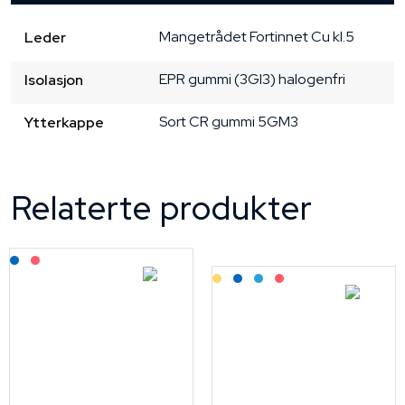
Mangetrådet
Fortinnet Cu
kl.5
Leder
EPR gummi (3GI3) halogenfri
Isolasjon
Sort
CR gummi
5GM3
Ytterkappe
Relaterte produkter
Lagerført: NEK Kabel
På forespørsel
Lagerført: Grossist
Lagerført: NEK Kabel
Bestilling: 2-3 uker
På forespørsel