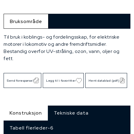
Bruksområde
Til bruk i koblings- og fordelingsskap, for elektriske
motorer i lokomotiv og andre frem­driftsmidler.
Bestandig overfor UV-stråling, ozon, vann, oljer og
fett.
Send forespørsel
Legg til i favoritter
Hent datablad (pdf)
Konstruksjon
Tekniske data
Tabell flerleder-6