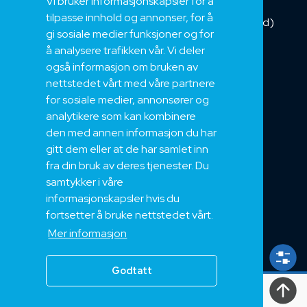
Vi bruker informasjonskapsler for å
Installasjonskabel
tilpasse innhold og annonser, for å
Kombikabel (Hybrid)
gi sosiale medier funksjoner og for
DNV sertifisert
å analysere trafikken vår. Vi deler
Tilbehør
også informasjon om bruken av
NEK
nettstedet vårt med våre partnere
for sosiale medier, annonsører og
Om oss
analytikere som kan kombinere
Bærekraft og Åpenhet
den med annen informasjon du har
Jobb hos oss
gitt dem eller at de har samlet inn
Sertifiseringer
fra din bruk av deres tjenester. Du
samtykker i våre
Support
informasjonskapsler hvis du
Teknisk
fortsetter å bruke nettstedet vårt.
Eksport
Mer informasjon
Salgs og Leveringsbetingelser
Godtatt
Alle
rettigheter
2024, Nek Kabel AS 2024