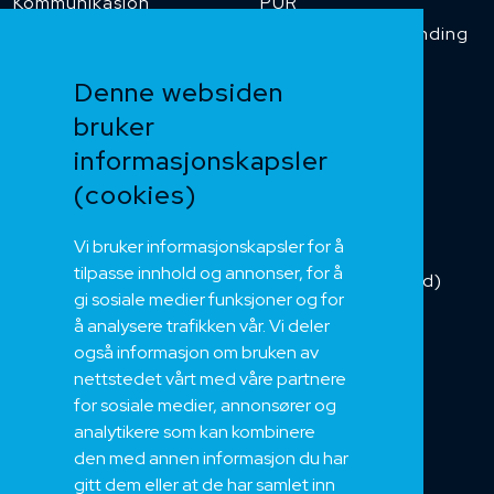
Kommunikasjon
PUR
Temperaturbestanding
Funksjonssikker
Denne websiden
Heis og kran
bruker
Kabelkjede
informasjonskapsler
Kategorikabel
Buskabel
(cookies)
Fiber
Vi bruker informasjonskapsler for å
Installasjonskabel
tilpasse innhold og annonser, for å
Kombikabel (Hybrid)
gi sosiale medier funksjoner og for
DNV sertifisert
å analysere trafikken vår. Vi deler
Tilbehør
også informasjon om bruken av
NEK
nettstedet vårt med våre partnere
for sosiale medier, annonsører og
Om oss
analytikere som kan kombinere
Bærekraft og Åpenhet
den med annen informasjon du har
Jobb hos oss
gitt dem eller at de har samlet inn