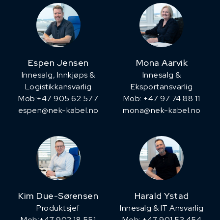
Espen Jensen
Mona Aarvik
Innesalg, ​Innkjøps &
Innesalg &
Logistikkansvarlig
Eksportansvarlig
Mob:+47 905 62 577
Mob: +47 97 74 88 11
espen@nek-kabel.no
mona@nek-kabel.no
Kim Due-Sørensen
Harald Ystad
Produktsjef
Innesalg & IT Ansvarlig
​Mob:+47 902 18 551
Mob: +47 901 53 454