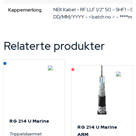
NEK Kabel – RF LLF 1/2" 50 – SHF1 – DN
Kappemerking
DD/MM/YYYY – <batch no.> – ****m
Relaterte produkter
Lagerført: NEK Kabel
På forespørsel
RG 214 U Marine
RG 214 U Marine
Trippelskjermet
ARM