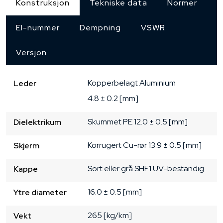
Konstruksjon
Tekniske data
Normer
El-nummer
Dempning
VSWR
Versjon
Kopperbelagt Aluminium
Leder
4.8 ± 0.2 [mm]
Skummet PE
12.0 ± 0.5 [mm]
Dielektrikum
Korrugert Cu-rør
13.9 ± 0.5 [mm]
Skjerm
Sort eller grå
SHF1
UV-bestandig
Kappe
16.0 ± 0.5 [mm]
Ytre diameter
265 [kg/km]
Vekt