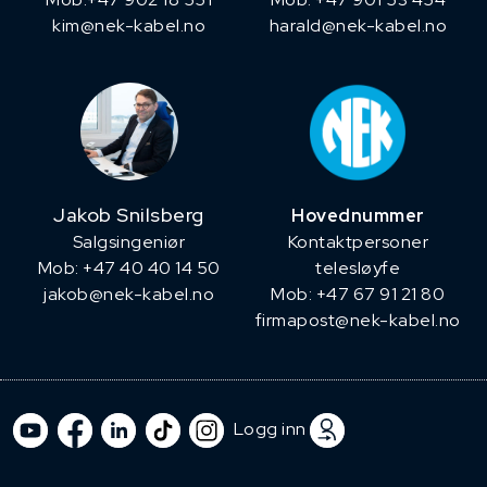
kim@nek-kabel.no
harald@nek-kabel.no
Jakob Snilsberg
Hovednummer
​Salgsingeniør
Kontaktpersoner
Mob: +47 40 40 14 50
telesløyfe
jakob@nek-kabel.no
Mob: +47 67 91 21 80
firmapost@nek-kabel.no
Logg inn