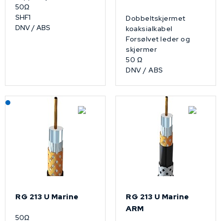
50Ω
SHF1
Dobbeltskjermet
DNV / ABS
koaksialkabel
Forsølvet leder og
skjermer
50 Ω
DNV / ABS
Lagerført: NEK Kabel
RG 213 U Marine
RG 213 U Marine
ARM
50Ω