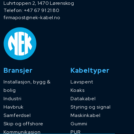
Luhrtoppen 2, 1470 Lørenskog
Telefon:
+47 67 91 21 80
firmapost@nek-kabel.no
Bransjer
Kabeltyper
Installasjon, bygg &
Lavspent
bolig
Koaks
Industri
Datakabel
Havbruk
Styring og signal
Samferdsel
Maskinkabel
Skip og offshore
Gummi
Kommunikasjon
PUR