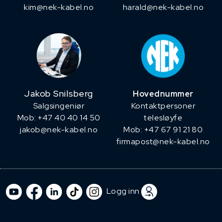
kim@nek-kabel.no
harald@nek-kabel.no
Jakob Snilsberg
Hovednummer
​Salgsingeniør
Kontaktpersoner
Mob: +47 40 40 14 50
telesløyfe
jakob@nek-kabel.no
Mob: +47 67 91 21 80
firmapost@nek-kabel.no
Logg inn