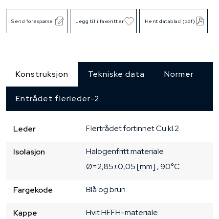
Send forespørsel
Legg til i favoritter
Hent datablad (pdf)
Konstruksjon
Tekniske data
Normer
Entrådet flerleder-2
Flertrådet
fortinnet Cu
kl.2
Leder
Halogenfritt materiale
Isolasjon
Ø=2,85±0,05 [mm]
, 90°C
Blå og brun
Fargekode
Hvit
HFFH-materiale
Kappe