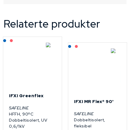
Relaterte produkter
Lagerført: NEK Kabel
På forespørsel
Lagerført: NEK Kabel
På forespørsel
IFXI Greenflex
IFXI MR Flex® 90°
SAFELINE
SAFELINE
HFFH, 90ºC
Dobbeltisolert,
Dobbeltisolert, UV
fleksibel
0,6/1kV