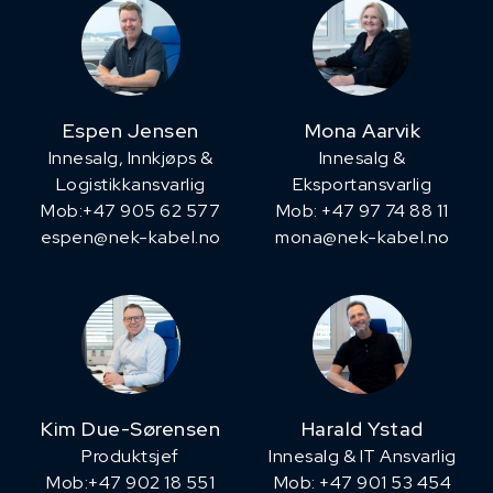
Espen Jensen
Mona Aarvik
Innesalg, ​Innkjøps &
Innesalg &
Logistikkansvarlig
Eksportansvarlig
Mob:+47 905 62 577
Mob: +47 97 74 88 11
espen@nek-kabel.no
mona@nek-kabel.no
Kim Due-Sørensen
Harald Ystad
Produktsjef
Innesalg & IT Ansvarlig
​Mob:+47 902 18 551
Mob: +47 901 53 454