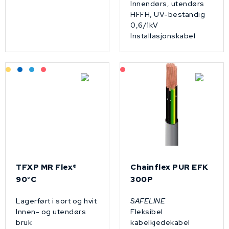
Innendørs, utendørs
HFFH, UV-bestandig
0,6/1kV
Installasjonskabel
Lagerført: Grossist
Lagerført: NEK Kabel
Bestilling: 2-3 uker
På forespørsel
På forespørsel
TFXP MR Flex®
Chainflex PUR EFK
90°C
300P
Lagerført i sort og hvit
SAFELINE
Innen- og utendørs
Fleksibel
bruk
kabelkjedekabel