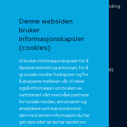
Temperaturbestanding
Funksjonssikker
Denne websiden
Heis og kran
bruker
Kabelkjede
informasjonskapsler
Kategorikabel
Buskabel
(cookies)
Fiber
Vi bruker informasjonskapsler for å
Installasjonskabel
tilpasse innhold og annonser, for å
Kombikabel (Hybrid)
gi sosiale medier funksjoner og for
DNV sertifisert
å analysere trafikken vår. Vi deler
Tilbehør
også informasjon om bruken av
NEK
nettstedet vårt med våre partnere
for sosiale medier, annonsører og
Om oss
analytikere som kan kombinere
Bærekraft og Åpenhet
den med annen informasjon du har
Jobb hos oss
gitt dem eller at de har samlet inn