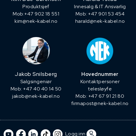
Produktsjef
Innesalg & IT Ansvarlig
​Mob:+47 902 18 551
Mob: +47 901 53 454
kim@nek-kabel.no
harald@nek-kabel.no
Jakob Snilsberg
Hovednummer
​Salgsingeniør
Kontaktpersoner
Mob: +47 40 40 14 50
telesløyfe
jakob@nek-kabel.no
Mob: +47 67 91 21 80
firmapost@nek-kabel.no
Logg inn