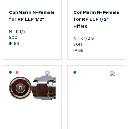
ConMarin N-Female
ConMarin N-Female
for RF LLF 1/2"
for RF LLF 1/2"
Hiflex
N - K 1/2
50Ω
N - K 1/2 S
IP 68
50Ω
IP 68
Lagerført: NEK Kabel
På forespørsel
Lagerført: NEK Kabel