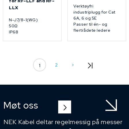
for RF-LLF and RF-
Verktøyfri
LLX
industriplugg for Cat
6A, 6 og 5E
N-J7/8-1(WG)
Passer til én- og
50Ω
flertrådete ledere
IP68
2
>
1
Møt oss
NEK Kabel deltar regelmessig på messer