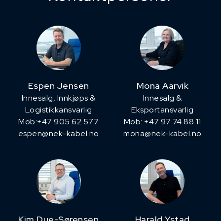
Espen Jensen
Mona Aarvik
Innesalg, ​Innkjøps &
Innesalg &
Logistikkansvarlig
Eksportansvarlig
Mob:+47 905 62 577
Mob: +47 97 74 88 11
espen@nek-kabel.no
mona@nek-kabel.no
Kim Due-Sørensen
Harald Ystad