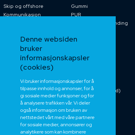
Skip og offshore
Gummi
Kommunikasjon
PUR
Temperaturbestanding
Funksjonssikker
Denne websiden
Heis og kran
bruker
Kabelkjede
informasjonskapsler
Kategorikabel
Buskabel
(cookies)
Fiber
Vi bruker informasjonskapsler for å
Installasjonskabel
tilpasse innhold og annonser, for å
Kombikabel (Hybrid)
gi sosiale medier funksjoner og for
DNV sertifisert
å analysere trafikken vår. Vi deler
Tilbehør
også informasjon om bruken av
NEK
nettstedet vårt med våre partnere
for sosiale medier, annonsører og
Om oss
analytikere som kan kombinere