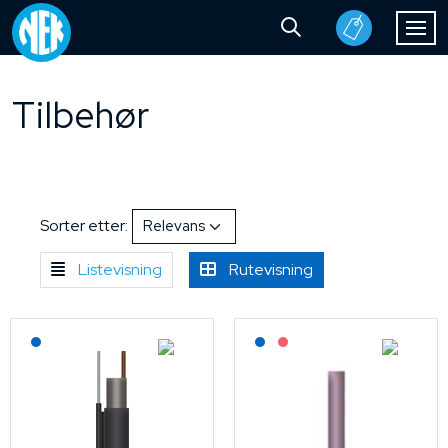
Tilbehør
Sorter etter:
Listevisning
Rutevisning
Lagerført: NEK Kabel
Lagerført: NEK Kabel
På forespørsel