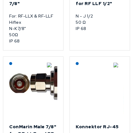
7/8"
for RF LLF 1/2"
For: RF-LLX & RF-LLF
N - J 1/2
Hiflex
50 Ω
N-K7/8"
IP 68
50Ω
IP 68
Lagerført: NEK Kabel
Lagerført: NEK Kabel
ConMarin Male 7/8"
Konnektor RJ-45