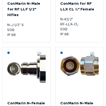
ConMarin N-Male
ConMarin for RF
for RF LLF 1/2"
LLX CL ½" Female
Hiflex
N-K1/2"
RF-LLX-CL
N-J 1/2" S
50Ω
50Ω
IP 68
IP 68
Lagerført: NEK Kabel
Lagerført: NEK Kabel
ConMarin N-Female
ConMarin N-Male