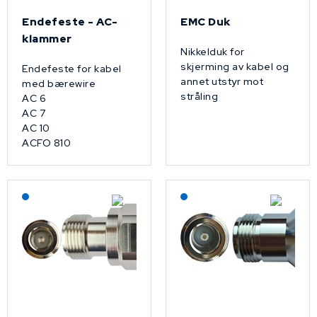
Endefeste - AC-
EMC Duk
klammer
Nikkelduk for
skjerming av kabel og
Endefeste for kabel
annet utstyr mot
med bærewire
stråling
AC 6
AC 7
AC 10
ACFO 810
Lagerført: NEK Kabel
Lagerført: NEK Kabel