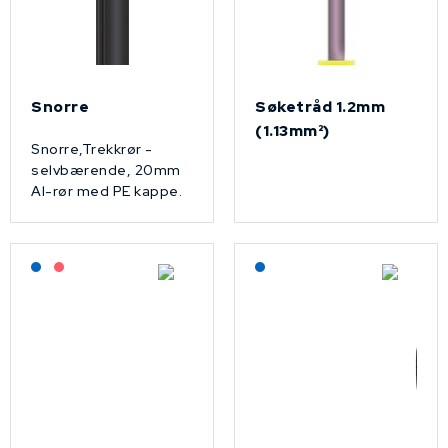
Snorre
Søketråd 1.2mm
(1.13mm²)
Snorre,Trekkrør -
selvbærende, 20mm
Al-rør med PE kappe.
Lagerført: NEK Kabel
På forespørsel
Lagerført: NEK Kabel