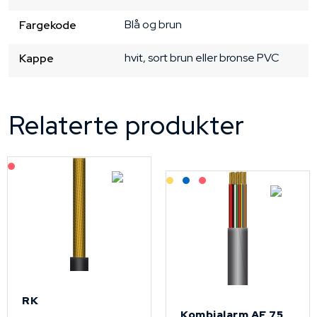
Blå og brun
Fargekode
hvit, sort brun eller bronse
PVC
Kappe
Relaterte produkter
På forespørsel
Lagerført: Grossist
Lagerført: NEK Kabel
På forespørsel
RK
Kombialarm AF 75