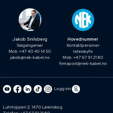
Jakob Snilsberg
Hovednummer
​Salgsingeniør
Kontaktpersoner
Mob: +47 40 40 14 50
telesløyfe
jakob@nek-kabel.no
Mob: +47 67 91 21 80
firmapost@nek-kabel.no
Logg inn
Luhrtoppen 2, 1470 Lørenskog