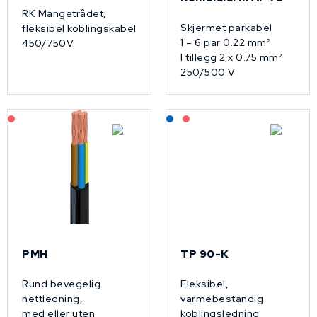
RK Mangetrådet,
Skjermet parkabel
fleksibel koblingskabel
1 – 6 par 0.22 mm²
450/750V
I tillegg 2 x 0.75 mm²
250/500 V
På forespørsel
Lagerført: NEK Kabel
På forespørsel
PMH
TP 90-K
Rund bevegelig
Fleksibel,
nettledning,
varmebestandig
med eller uten
koblingsledning