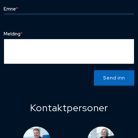
Emne
*
Melding
*
Send inn
Kontaktpersoner