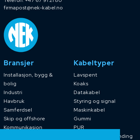
Telefon:
+47 67 91 21 80
firmapost@nek-kabel.no
Bransjer
Kabeltyper
Installasjon, bygg &
Lavspent
bolig
Koaks
Industri
Datakabel
Havbruk
Styring og signal
Samferdsel
Maskinkabel
Skip og offshore
Gummi
Kommunikasjon
PUR
Temperaturbestanding