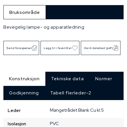
Bruksområde
Bevegelig lampe- og apparatledning
Send forespørsel
Legg til i favoritter
Hent datablad (pdf)
Konstruksjon
Tekniske data
Normer
Godkjenning
Tabell flerleder-2
Mangetrådet
Blank Cu
kl.5
Leder
PVC
Isolasjon