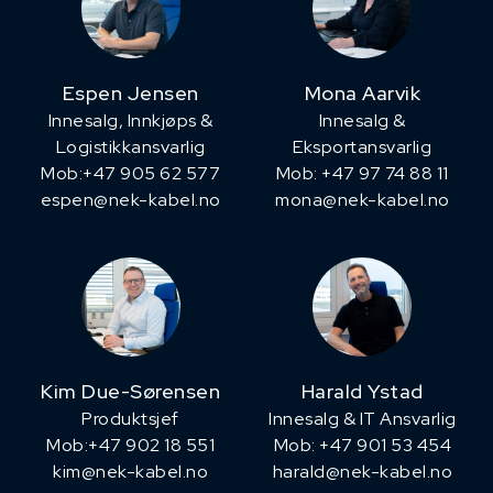
Espen Jensen
Mona Aarvik
Innesalg, ​Innkjøps &
Innesalg &
Logistikkansvarlig
Eksportansvarlig
Mob:+47 905 62 577
Mob: +47 97 74 88 11
espen@nek-kabel.no
mona@nek-kabel.no
Kim Due-Sørensen
Harald Ystad
Produktsjef
Innesalg & IT Ansvarlig
​Mob:+47 902 18 551
Mob: +47 901 53 454
kim@nek-kabel.no
harald@nek-kabel.no