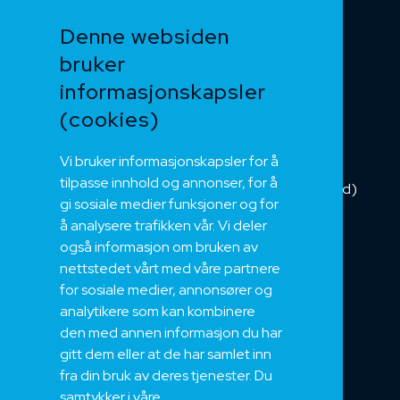
Funksjonssikker
Denne websiden
Heis og kran
bruker
Kabelkjede
informasjonskapsler
Kategorikabel
Buskabel
(cookies)
Fiber
Vi bruker informasjonskapsler for å
Installasjonskabel
tilpasse innhold og annonser, for å
Kombikabel (Hybrid)
gi sosiale medier funksjoner og for
DNV sertifisert
å analysere trafikken vår. Vi deler
Tilbehør
også informasjon om bruken av
NEK
nettstedet vårt med våre partnere
for sosiale medier, annonsører og
Om oss
analytikere som kan kombinere
Bærekraft og Åpenhet
den med annen informasjon du har
Jobb hos oss
gitt dem eller at de har samlet inn
Sertifiseringer
fra din bruk av deres tjenester. Du
samtykker i våre
Support