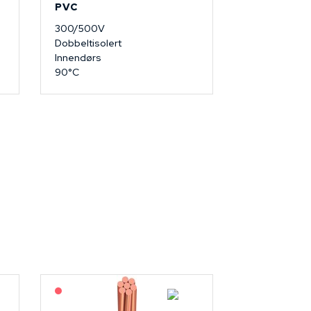
PVC
300/500V
Dobbeltisolert
Innendørs
90°C
På forespørsel