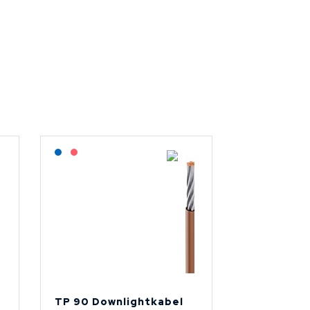
Lagerført: NEK Kabel
På forespørsel
TP 90 Downlightkabel