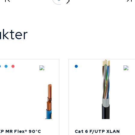
kter
agerført: Grossist
Lagerført: NEK Kabel
Bestilling: 2-3 uker
På forespørsel
Lagerført: NEK Kabel
P MR Flex® 90°C
Cat 6 F/UTP XLAN