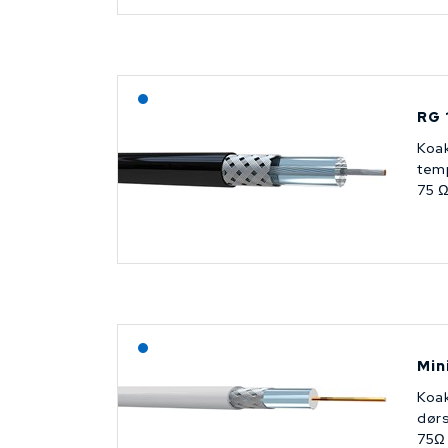
Lagerført: NEK Kabel
RG 
Koak
tem
75 
Lagerført: NEK Kabel
Min
Koak
dørs
75Ω