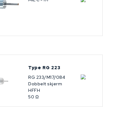
Type RG 223
RG 233/M17/084
Dobbelt skjerm
HFFH
50 Ω