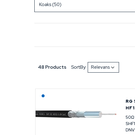
48 Products
SortBy:
Lagerført: NEK Kabel
RG 
HF1
50Ω
SHF1
DNV