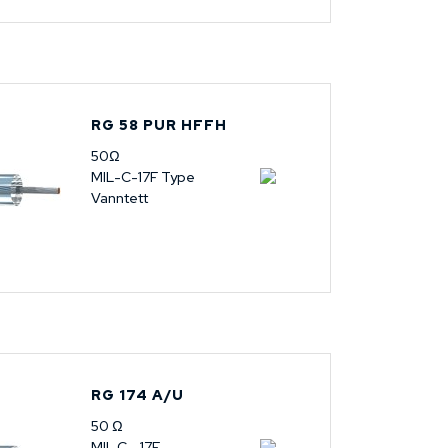
RG 58 PUR HFFH
50Ω
MIL-C-17F Type
Vanntett
RG 174 A/U
50 Ω
MIL C - 17F