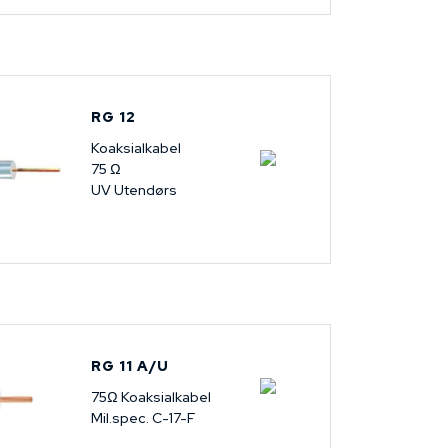
RG 12
Koaksialkabel
75 Ω
UV Utendørs
RG 11 A/U
75Ω Koaksialkabel
Mil.spec. C-17-F