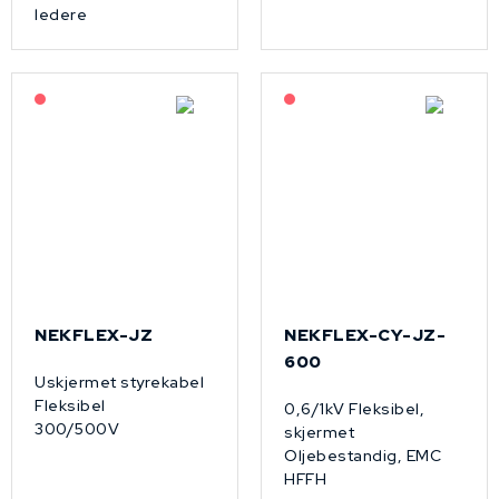
ledere
På forespørsel
På forespørsel
NEKFLEX-JZ
NEKFLEX-CY-JZ-
600
Uskjermet styrekabel
Fleksibel
0,6/1kV Fleksibel,
300/500V
skjermet
Oljebestandig, EMC
HFFH