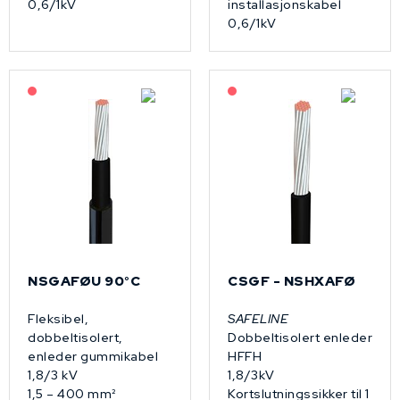
0,6/1kV
installasjonskabel
0,6/1kV
På forespørsel
På forespørsel
NSGAFØU 90°C
CSGF - NSHXAFØ
Fleksibel,
SAFELINE
dobbeltisolert,
Dobbeltisolert enleder
enleder gummikabel
HFFH
1,8/3 kV
1,8/3kV
1,5 – 400 mm²
Kortslutningssikker til 1