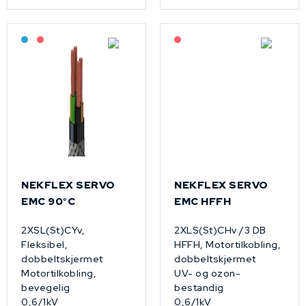
Bestilling: 2-3 uker
På forespørsel
På forespørsel
NEKFLEX SERVO
NEKFLEX SERVO
EMC 90°C
EMC HFFH
2XSL(St)CYv,
2XLS(St)CHv /3 DB
Fleksibel,
HFFH, Motortilkobling,
dobbeltskjermet
dobbeltskjermet
Motortilkobling,
UV- og ozon-
bevegelig
bestandig
0,6/1kV
0,6/1kV