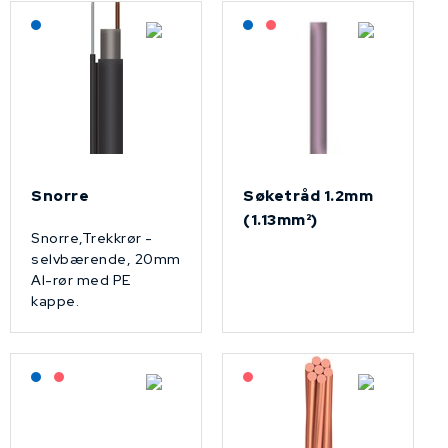
Lagerført: NEK Kabel
Lagerført: NEK Kabel
På forespørsel
Snorre
Søketråd 1.2mm
(1.13mm²)
Snorre,Trekkrør -
selvbærende, 20mm
Al-rør med PE
kappe.
Lagerført: NEK Kabel
På forespørsel
På forespørsel