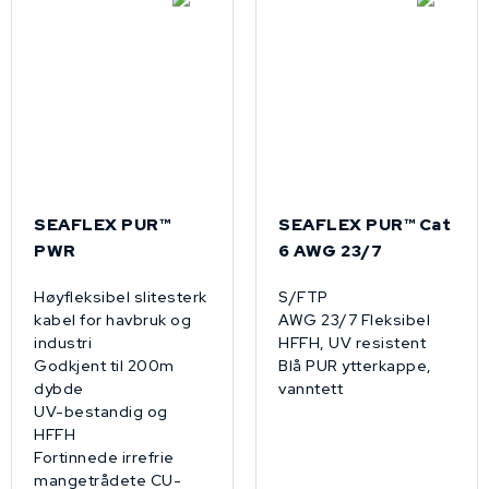
SEAFLEX PUR™
SEAFLEX PUR™­ Cat
PWR
6 AWG 23/7
Høyfleksibel slitesterk
S/FTP
kabel for havbruk og
AWG 23/7 Fleksibel
industri
HFFH, UV resistent
Godkjent til 200m
Blå PUR ytterkappe,
dybde
vanntett
UV-bestandig og
HFFH
Fortinnede irrefrie
mangetrådete CU-