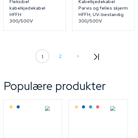
Fleksibel
Kabelkjedekabel
kabelkjedekabel
Parvis og felles skjerm
HFFH
HFFH, UV-bestandig
300/500V
300/500V
2
>
1
Populære produkter
Lagerført: Grossist
Lagerført: NEK Kabel
Lagerført: Grossist
Lagerført: NEK Kabel
Bestilling: 2-3 uker
På forespørsel