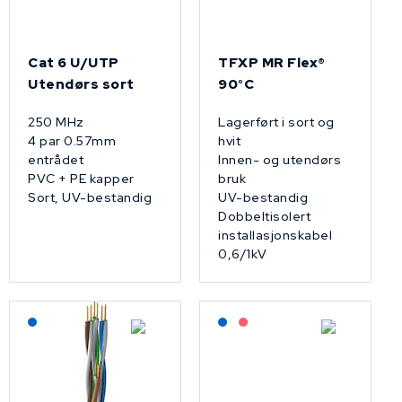
Cat 6 U/UTP
TFXP MR Flex®
Utendørs sort
90°C
250 MHz
Lagerført i sort og
4 par 0.57mm
hvit
entrådet
Innen- og utendørs
PVC + PE kapper
bruk
Sort, UV-bestandig
UV-bestandig
Dobbeltisolert
installasjonskabel
0,6/1kV
Lagerført: NEK Kabel
Lagerført: NEK Kabel
På forespørsel