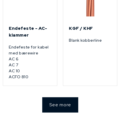
Endefeste - AC-
KGF / KHF
klammer
Blank kobberline
Endefeste for kabel
med bærewire
AC 6
AC 7
AC 10
ACFO 810
See more