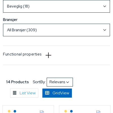
Bransjer
Functional properties
14 Products
SortBy:
List View
GridView
Lagerført: Grossist
Lagerført: NEK Kabel
Lagerført: Grossist
Lagerført: NEK Kabel