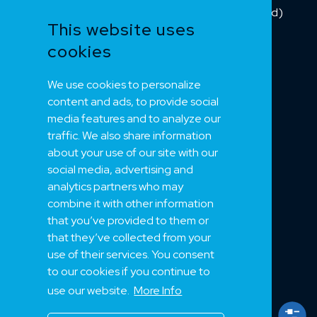
Kombikabel (Hybrid)
This website uses
Dnv sertifisert
cookies
Tilbehør
Merker 1
We use cookies to personalize
Merker 2
content and ads, to provide social
Merker 3
media features and to analyze our
Merker 4
traffic. We also share information
about your use of our site with our
social media, advertising and
NEK
analytics partners who may
combine it with other information
Om oss
that you’ve provided to them or
Bærekraft
that they’ve collected from your
Support
use of their services. You consent
Jobb hos oss
to our cookies if you continue to
Kuder
use our website.
More Info
Prosjekter