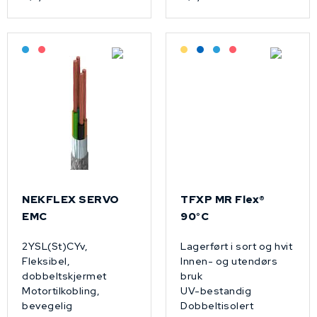
Bestilling: 2-3 uker
På forespørsel
Lagerført: Grossist
Lagerført: NEK Kabel
Bestilling: 2-3 uker
På forespørsel
NEKFLEX SERVO
TFXP MR Flex®
EMC
90°C
2YSL(St)CYv,
Lagerført i sort og hvit
Fleksibel,
Innen- og utendørs
dobbeltskjermet
bruk
Motortilkobling,
UV-bestandig
bevegelig
Dobbeltisolert