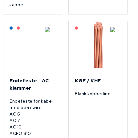
kappe.
Lagerført: NEK Kabel
På forespørsel
På forespørsel
Endefeste - AC-
KGF / KHF
klammer
Blank kobberline
Endefeste for kabel
med bærewire
AC 6
AC 7
AC 10
ACFO 810