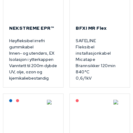
NEKSTREME EPR™
BFXI MR Flex
Høyfleksibel irrefri
SAFELINE
gummikabel
Fleksibel
Innen- og utendørs, EX
installasjonkabel
Isolasjon i ytterkappen
Micatape
Vanntett til 200m dybde
Brannsikker 120min
UV, olje, ozon og
840°C
kjemikaliebestandig
0,6/1kV
Lagerført: NEK Kabel
På forespørsel
På forespørsel