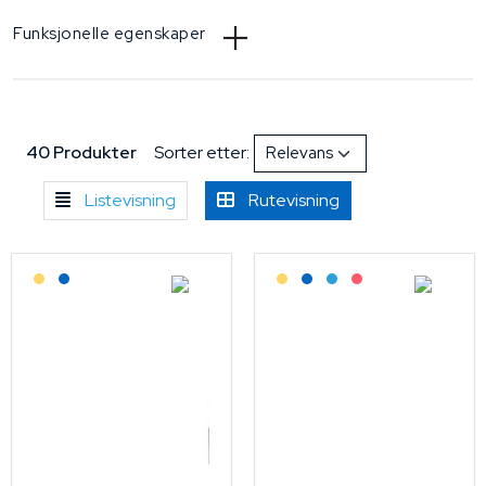
Funksjonelle egenskaper
40 Produkter
Sorter etter:
Listevisning
Rutevisning
Lagerført: Grossist
Lagerført: NEK Kabel
Lagerført: Grossist
Lagerført: NEK Kabel
Bestilling: 2-3 uker
På forespørsel