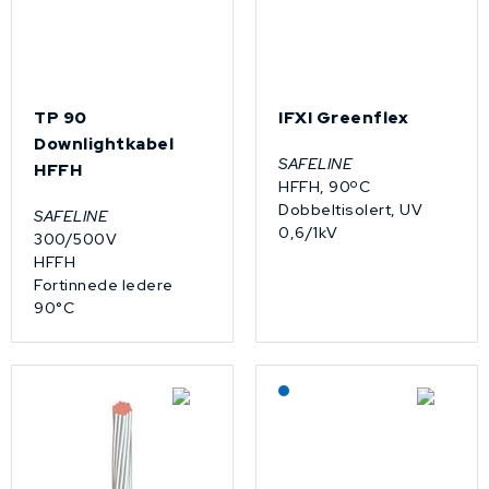
TP 90
IFXI Greenflex
Downlightkabel
SAFELINE
HFFH
HFFH, 90ºC
Dobbeltisolert, UV
SAFELINE
0,6/1kV
300/500V
HFFH
Fortinnede ledere
90°C
Lagerført: NEK Kabel