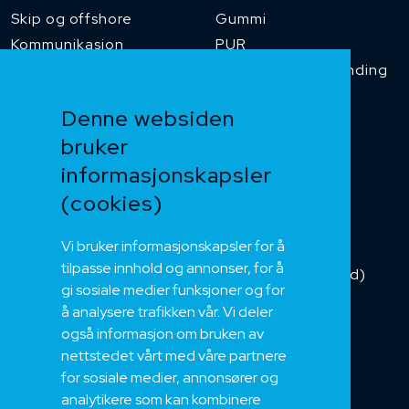
Skip og offshore
Gummi
Kommunikasjon
PUR
Temperaturbestanding
Funksjonssikker
Denne websiden
Heis og kran
bruker
Kabelkjede
informasjonskapsler
Kategorikabel
Buskabel
(cookies)
Fiber
Vi bruker informasjonskapsler for å
Installasjonskabel
tilpasse innhold og annonser, for å
Kombikabel (Hybrid)
gi sosiale medier funksjoner og for
DNV sertifisert
å analysere trafikken vår. Vi deler
Tilbehør
også informasjon om bruken av
NEK
nettstedet vårt med våre partnere
for sosiale medier, annonsører og
Om oss
analytikere som kan kombinere