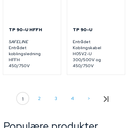
TP 90-U HFFH
TP 90-U
SAFELINE
Entrådet
Entrådet
Koblingskabel
koblingsledning
H05V2-U
HFFH
300/500V og
450/750V
450/750V
2
3
4
>
1
Populære produkter