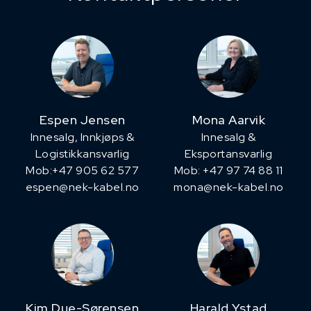
Espen Jensen
Mona Aarvik
Innesalg, ​Innkjøps &
Innesalg &
Logistikkansvarlig
Eksportansvarlig
Mob:+47 905 62 577
Mob: +47 97 74 88 11
espen@nek-kabel.no
mona@nek-kabel.no
Kim Due-Sørensen
Harald Ystad