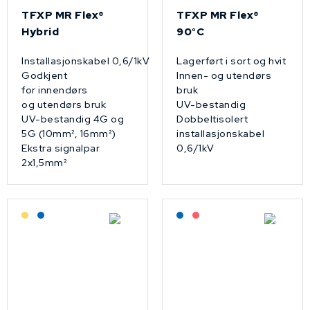
TFXP MR Flex®
TFXP MR Flex®
Hybrid
90°C
Installasjonskabel 0,6/1kV
Lagerført i sort og hvit
Godkjent
Innen- og utendørs
for innendørs
bruk
og utendørs bruk
UV-bestandig
UV-bestandig 4G og
Dobbeltisolert
5G (10mm², 16mm²)
installasjonskabel
Ekstra signalpar
0,6/1kV
2x1,5mm²
Lagerført: Grossist
Lagerført: NEK Kabel
Lagerført: NEK Kabel
På forespørsel