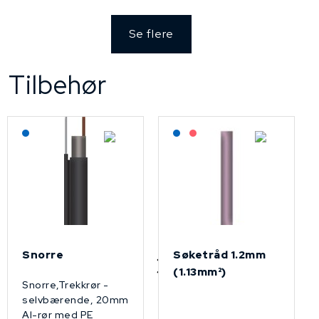
Se flere
Tilbehør
Lagerført: NEK Kabel
Lagerført: NEK Kabel
På forespørsel
Snorre
Søketråd 1.2mm
(1.13mm²)
Snorre,Trekkrør -
selvbærende, 20mm
Al-rør med PE