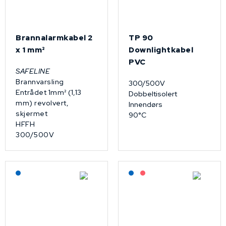
Brannalarmkabel 2
TP 90
x 1 mm²
Downlightkabel
PVC
SAFELINE
Brannvarsling
300/500V
Entrådet 1mm² (1,13
Dobbeltisolert
mm) revolvert,
Innendørs
skjermet
90°C
HFFH
300/500V
Lagerført: NEK Kabel
Lagerført: NEK Kabel
På forespørsel