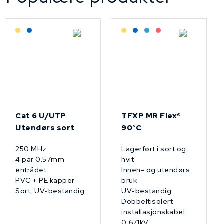
Lagerført: Grossist
Lagerført: NEK Kabel
Lagerført: Grossist
Lagerført: NEK Kabel
Bestilling: 2-3 uker
På forespørsel
Cat 6 U/UTP
TFXP MR Flex®
Utendørs sort
90°C
250 MHz
Lagerført i sort og
4 par 0.57mm
hvit
entrådet
Innen- og utendørs
PVC + PE kapper
bruk
Sort, UV-bestandig
UV-bestandig
Dobbeltisolert
installasjonskabel
0,6/1kV