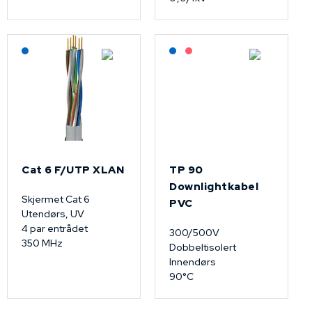
Lagerført: NEK Kabel
Lagerført: NEK Kabel
På forespørsel
Cat 6 F/UTP XLAN
TP 90
Downlightkabel
Skjermet Cat 6
PVC
Utendørs, UV
4 par entrådet
300/500V
350 MHz
Dobbeltisolert
Innendørs
90°C