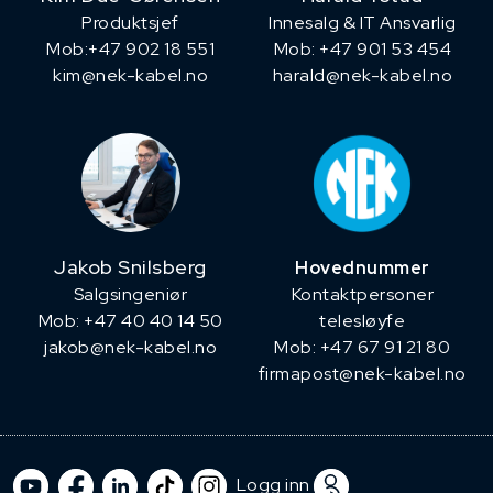
Produktsjef
Innesalg & IT Ansvarlig
​Mob:+47 902 18 551
Mob: +47 901 53 454
kim@nek-kabel.no
harald@nek-kabel.no
Jakob Snilsberg
Hovednummer
​Salgsingeniør
Kontaktpersoner
Mob: +47 40 40 14 50
telesløyfe
jakob@nek-kabel.no
Mob: +47 67 91 21 80
firmapost@nek-kabel.no
Logg inn